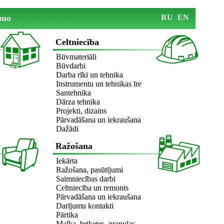
mo
RU
EN
Celtniecība
Būvmateriāli
Būvdarbi
Darba rīki un tehnika
Instrumentu un tehnikas īre
Santehnika
Dārza tehnika
Projekti, dizains
Pārvadāšana un iekraušana
Dažādi
Ražošana
Iekārta
Ražošana, pasūtījumi
Saimniecības darbi
Celtniecība un remonts
Pārvadāšana un iekraušana
Darījumu kontakti
Pārtika
Malka, briketes, granulas