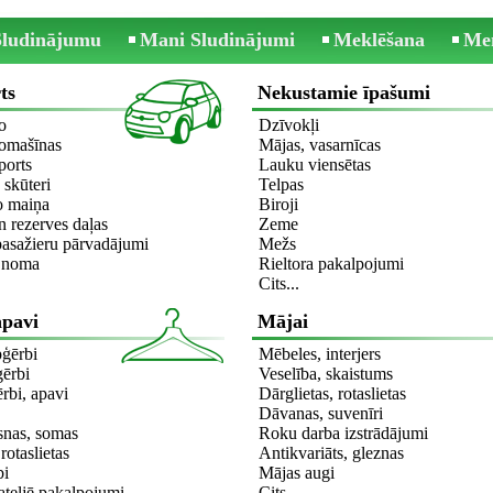
 Sludinājumu
Mani Sludinājumi
Meklēšana
Me
ts
Nekustamie īpašumi
o
Dzīvokļi
omašīnas
Mājas, vasarnīcas
ports
Lauku viensētas
 skūteri
Telpas
o maiņa
Biroji
 rezerves daļas
Zeme
asažieru pārvadājumi
Mežs
a noma
Rieltora pakalpojumi
Cits...
apavi
Mājai
pģērbi
Mēbeles, interjers
ģērbi
Veselība, skaistums
rbi, apavi
Dārglietas, rotaslietas
Dāvanas, suvenīri
ksnas, somas
Roku darba izstrādājumi
rotaslietas
Antikvariāts, gleznas
bi
Mājas augi
ateljē pakalpojumi
Cits...