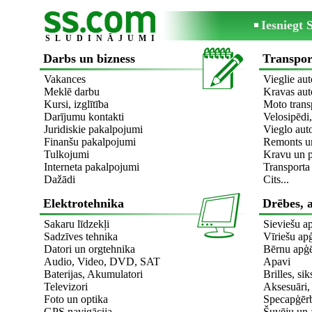
Iesniegt
SLUDINĀJUMI
Darbs un bizness
Transpor
Vakances
Vieglie aut
Meklē darbu
Kravas aut
Kursi, izglītība
Moto trans
Darījumu kontakti
Velosipēdi,
Juridiskie pakalpojumi
Vieglo aut
Finanšu pakalpojumi
Remonts un
Tulkojumi
Kravu un p
Interneta pakalpojumi
Transport
Dažādi
Cits...
Elektrotehnika
Drēbes, 
Sakaru līdzekļi
Sieviešu a
Sadzīves tehnika
Vīriešu ap
Datori un orgtehnika
Bērnu apģē
Audio, Video, DVD, SAT
Apavi
Baterijas, Akumulatori
Brilles, si
Televizori
Aksesuāri, 
Foto un optika
Specapģēr
GPS navigācija
Šuvēju un 