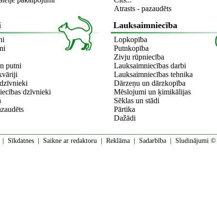
Atrasts - pazaudēts
i
Lauksaimniecība
ni
Lopkopība
ni
Putnkopība
Zivju rūpniecība
n putni
Lauksaimniecības darbi
kvāriji
Lauksaimniecības tehnika
dzīvnieki
Dārzeņu un dārzkopība
ecības dzīvnieki
Mēslojumi un ķimikālijas
a
Sēklas un stādi
azaudēts
Pārtika
Dažādi
|
Sīkdatnes
|
Saikne ar redaktoru
|
Reklāma
|
Sadarbība
| Sludinājumi © 