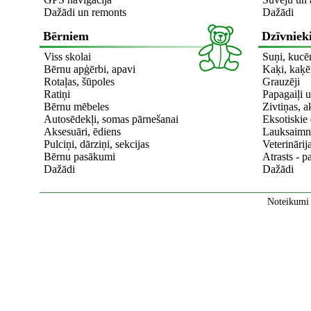
Dažādi un remonts
Dažādi
Bērniem
Dzīvniek
Viss skolai
Suņi, kucē
Bērnu apģērbi, apavi
Kaķi, kaķē
Rotaļas, šūpoles
Grauzēji
Ratiņi
Papagaiļi u
Bērnu mēbeles
Zivtiņas, a
Autosēdekļi, somas pārnešanai
Eksotiskie 
Aksesuāri, ēdiens
Lauksaimni
Pulciņi, dārziņi, sekcijas
Veterinārij
Bērnu pasākumi
Atrasts - p
Dažādi
Dažādi
Noteikumi