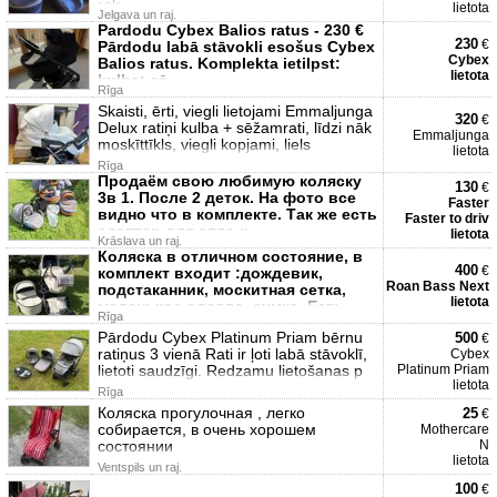
rok
lietota
Jelgava un raj.
Pardodu Cybex Balios ratus - 230 €
230
€
Pārdodu labā stāvokli esošus Cybex
Cybex
Balios ratus. Komplekta ietilpst:
lietota
kulba; sē
Rīga
Skaisti, ērti, viegli lietojami Emmaljunga
320
€
Delux ratiņi kulba + sēžamrati, līdzi nāk
Emmaljunga
moskīttīkls, viegli kopjami, liels
lietota
Rīga
Продаём свою любимую коляску
130
€
3в 1. После 2 деток. На фото все
Faster
видно что в комплекте. Так же есть
Faster to driv
адаптер для авто к
lietota
Krāslava un raj.
Коляска в отличном состояние, в
400
€
комплект входит :дождевик,
Roan Bass Next
подстаканник, москитная сетка,
lietota
маленькое одеяло, сумка. Есть
Rīga
Pārdodu Cybex Platinum Priam bērnu
500
€
ratiņus 3 vienā Rati ir ļoti labā stāvoklī,
Cybex
lietoti saudzīgi. Redzamu lietošanas p
Platinum Priam
lietota
Rīga
Коляска прогулочная , легко
25
€
собирается, в очень хорошем
Mothercare
состоянии
N
lietota
Ventspils un raj.
100
€