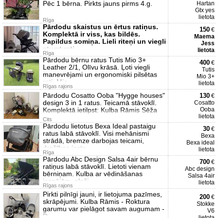
Pēc 1 bērna. Pirkts jauns pirms 4.g.
Hartan
Gtx yes
lietota
Rīga
Pārdodu skaistus un ērtus ratiņus.
150
€
Komplektā ir viss, kas bildēs.
Maema
Papildus somiņa. Lieli riteņi un viegli
Jess
stumt rati
lietota
Rīga
Pārdodu bērnu ratus Tutis Mio 3+
400
€
Leather 2/1, Olīvu krāsā. Ļoti viegli
Tutis
manevrējami un ergonomiski pilsētas
Mio 3+
rati. Mio
lietota
Rīgas rajons
Pārdodu Cosatto Ooba "Hygge houses"
130
€
design 3 in 1 ratus. Teicamā stāvoklī.
Cosatto
Komplektā ietilpst: Kulba Rāmis Sēža
Ooba
lietota
Cits
Pārdodu lietotus Bexa Ideal pastaigu
30
€
ratus labā stāvoklī. Visi mehānismi
Bexa
strādā, bremze darbojas teicami,
Bexa ideal
drošības josta
lietota
Rīga
Pārdodu Abc Design Salsa 4air bērnu
700
€
ratiņus labā stāvoklī. Lietoti vienam
Abc design
bērniņam. Kulba ar vēdināšanas
Salsa 4air
iespējām, plaši
lietota
Rīgas rajons
Pirkti pilnīgi jauni, ir lietojuma pazīmes,
200
€
skrāpējumi. Kulba Rāmis - Roktura
Stokke
garumu var pielāgot savam augumam -
V6
D
lietota