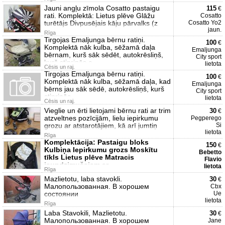
Jauni angļu zīmola Cosatto pastaigu
115
€
rati. Komplektā: Lietus plēve Glāžu
Cosatto
turētājs Divpusējais kāju pārvalks (z
Cosatto Yo2
jaun.
Rīga
Tirgojas Emaljunga bērnu ratiņi.
100
€
Komplektā nāk kulba, sēžamā daļa
Emaljunga
bērnam, kurš sāk sēdēt, autokrēsliņš,
City sport
kurš stiprinās a
lietota
Cēsis un raj.
Tirgojas Emaljunga bērnu ratiņi.
100
€
Komplektā nāk kulba, sēžamā daļa, kad
Emaljunga
bērns jau sāk sēdē, autokrēsliņš, kurš
City sport
stiprinās
lietota
Cēsis un raj.
Vieglie un ērti lietojami bērnu rati ar trim
30
€
atzveltnes pozīcijām, lielu iepirkumu
Pegperego
grozu ar atstarotājiem, kā arī jumtiņ
Si
lietota
Rīga
Komplektācija: Pastaigu bloks
150
€
Kulbiņa Iepirkumu grozs Moskītu
Bebetto
tīkls Lietus plēve Matracis
Flavio
jaundzimušajam ar
lietota
Rīga
Mazlietotu, laba stavokli.
30
€
Малопользованная. В хорошем
Cbx
состоянии
Ue
lietota
Rīga
Laba Stavokili, Mazlietotu.
30
€
Малопользованная. В хорошем
Jane