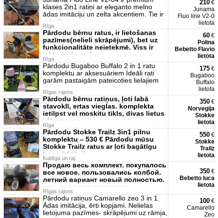
210
€
klases 2in1 ratiņi ar eleganto melno
Junama
ādas imitāciju un zelta akcentiem. Tie ir
Fluo line V2-0
mūsdien
lietota
Rīga
Pārdodu bērnu ratus, ir lietošanas
60
€
pazīmes(nelieli skrāpējumi), bet uz
Polina
funkcionalitāte neietekmē. Viss ir
Bebetto Flavio
iekļauts kompl
lietota
Rīga
Pārdodu Bugaboo Buffalo 2 in 1 ratu
175
€
komplektu ar aksesuāriem Ideāli rati
Bugaboo
garām pastaigām pateicoties lielajiem
Buffalo
riteņie
lietota
Rīgas rajons
Pārdodu bērnu ratiņus, ļoti labā
350
€
stavoklī, ertas vieglas. komplekta
Norvegija
ietilpst vel moskitu tikls, divas lietus
Stokke
plēves un s
lietota
Rīga
Pārdodu Stokke Trailz 3in1 pilnu
550
€
komplektu – 530 € Pārdodu mūsu
Stokke
Stokke Trailz ratus ar ļoti bagātīgu
Trailz
komplektāciju.
lietota
Kuldīga un raj.
Продаю весь комплект. покупалось
350
€
все новое. пользовались колбой.
Bebetto luca
летний вариант новый полностью.
lietota
есть гарантия на коляск
Rīgas rajons
Pārdodu ratiņus Camarello zeo 3 in 1.
100
€
Ādas imitācija, ērti kopjami. Nelielas
Camarello
lietojuma pazīmes- skrāpējumi uz rāmja,
Zeo