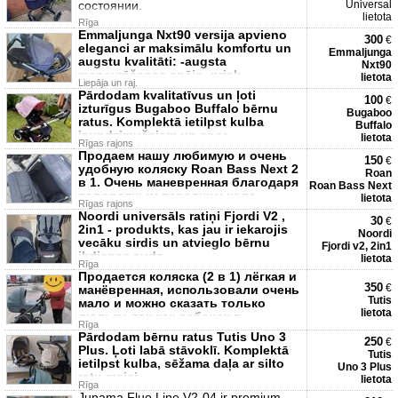
состоянии.
Universal
lietota
Rīga
Emmaljunga Nxt90 versija apvieno
300
€
eleganci ar maksimālu komfortu un
Emmaljunga
augstu kvalitāti: -augsta
Nxt90
manevrēšanas spēja -priek
lietota
Liepāja un raj.
Pārdodam kvalitatīvus un ļoti
100
€
izturīgus Bugaboo Buffalo bērnu
Bugaboo
ratus. Komplektā ietilpst kulba
Buffalo
jaundzimušajam un spor
lietota
Rīgas rajons
Продаем нашу любимую и очень
150
€
удобную коляску Roan Bass Next 2
Roan
в 1. Очень маневренная благодаря
Roan Bass Next
поворотным передним коле
lietota
Rīgas rajons
Noordi universāls ratiņi Fjordi V2 ,
30
€
2in1 - produkts, kas jau ir iekarojis
Noordi
vecāku sirdis un atvieglo bērnu
Fjordi v2, 2in1
ikdienas audz
lietota
Rīga
Продается коляска (2 в 1) лёгкая и
350
€
манёвренная, использовали очень
Tutis
мало и можно сказать только
lietota
люльку, так как ребенок п
Rīga
Pārdodam bērnu ratus Tutis Uno 3
250
€
Plus. Ļoti labā stāvoklī. Komplektā
Tutis
ietilpst kulba, sēžama daļa ar silto
Uno 3 Plus
ratu maisi
lietota
Rīga
Junama Fluo Line V2-04 ir premium