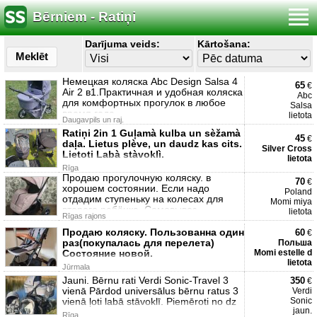
Bērniem - Ratiņi
Darījuma veids:
Kārtošana:
Meklēt
Немецкая коляска Abc Design Salsa 4
65
€
Air 2 в1.Практичная и удобная коляска
Abc
для комфортных прогулок в любое
Salsa
время года.
lietota
Daugavpils un raj.
Ratiņi 2in 1 Guļamà kulba un sèžamà
45
€
daļa. Lietus plève, un daudz kas cits.
Silver Cross
Lietoti Labà stàvoklì.
lietota
Rīga
Продаю прогулочную коляску. в
70
€
хорошем состоянии. Если надо
Poland
отдадим ступеньку на колесах для
Momi miya
второго ребёнка. Самовывоз.
lietota
Rīgas rajons
Продаю коляску. Пользованна один
60
€
раз(покупалась для перелета)
Польша
Состояние новой.
Momi estelle d
lietota
Jūrmala
Jauni. Bērnu rati Verdi Sonic-Travel 3
350
€
vienā Pārdod universālus bērnu ratus 3
Verdi
vienā ļoti labā stāvoklī. Piemēroti no dz
Sonic
jaun.
Rīga