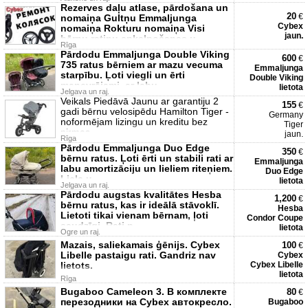
Rezerves daļu atlase, pārdošana un
20
€
nomaiņa Gultņu Emmaljunga
Cybex
nomaiņa Rokturu nomaiņa Visi
jaun.
bērnu ratiņu apkalpošanas u
Rīga
Pārdodu Emmaljunga Double Viking
600
€
735 ratus bērniem ar mazu vecuma
Emmaljunga
starpību. Ļoti viegli un ērti
Double Viking
manevrējami, ar labu
lietota
Jelgava un raj.
Veikals Piedāvā Jaunu ar garantiju 2
155
€
gadi bērnu velosipēdu Hamilton Tiger -
Germany
noformējam lizingu un kreditu bez
Tiger
pirmas
jaun.
Rīga
Pārdodu Emmaljunga Duo Edge
350
€
bērnu ratus. Ļoti ērti un stabili rati ar
Emmaljunga
labu amortizāciju un lieliem riteņiem.
Duo Edge
Liela u
lietota
Jelgava un raj.
Pārdodu augstas kvalitātes Hesba
1,200
€
bērnu ratus, kas ir ideālā stāvoklī.
Hesba
Lietoti tikai vienam bērnam, ļoti
Condor Coupe
saudzīgi. Rati p
lietota
Ogre un raj.
Mazais, saliekamais ģēnijs. Cybex
100
€
Libelle pastaigu rati. Gandriz nav
Cybex
lietots.
Cybex Libelle
lietota
Rīga
Bugaboo Cameleon 3. В комплекте
80
€
перезодники на Cybex автокресло.
Bugaboo