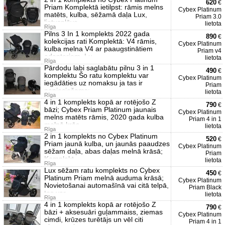
620
€
Priam Komplektā ietilpst: rāmis melns
Cybex Platinum
matēts, kulba, sēžamā daļa Lux,
Priam 3.0
lietusplēve
lietota
Rīga
Pilns 3 In 1 komplekts 2022 gada
890
€
kolekcijas rati Komplektā: V4 rāmis,
Cybex Platinum
kulba melna V4 ar paaugstinātiem
Priam v4
adapteriem, Lu
lietota
Rīga
Pārdodu labi saglabātu pilnu 3 in 1
490
€
komplektu Šo ratu komplektu var
Cybex Platinum
iegādāties uz nomaksu ja tas ir
Priam
nepieciešams;
lietota
Rīga
4 in 1 komplekts kopā ar rotējošo Z
790
€
bāzi; Cybex Priam Platinum jaunais
Cybex Platinum
melns matēts rāmis, 2020 gada kulba
Priam 4 in 1
melnā krās
lietota
Rīga
2 in 1 komplekts no Cybex Platinum
520
€
Priam jaunā kulba, un jaunās paaudzes
Cybex Platinum
sēžam daļa, abas daļas melnā krāsā;
Priam
Komplekt
lietota
Rīga
Lux sēžam ratu komplekts no Cybex
450
€
Platinum Priam melnā auduma krāsā;
Cybex Platinum
Novietošanai automašīnā vai citā telpā,
Priam Black
tos var
lietota
Rīga
4 in 1 komplekts kopā ar rotējošo Z
790
€
bāzi + aksesuāri guļammaiss, ziemas
Cybex Platinum
cimdi, krūzes turētājs un vēl citi
Priam 4 in 1