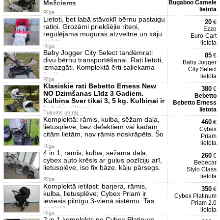
Mežciems
Bugaboo Camele
lietota
Rīga
Lietoti, bet labā stāvoklī bērnu pastaigu
20
€
ratiņi. Grozāmi priekšējie riteņi,
Ezzo
regulējama muguras atzveltne un kāju
Euro-Cart
balsts
lietota
Rīga
Baby Jogger City Select tandēmrati
85
€
divu bērnu transportēšanai. Rati lietoti,
Baby Jogger
izmazgāti. Komplektā ērti saliekama
City Select
šasija,
lietota
Rīga
Klasiskie rati Bebetto Erness New
380
€
NO Dzimšanas Līdz 3 Gadiem.
Bebetto
Kulbiņa Sver tikai 3, 5 kg. Kulbiņai ir
Bebetto Erness
lieliska siltumi
lietota
Tukums un raj.
Komplektā: rāmis, kulba, sēžam daļa,
460
€
lietusplēve, bez defektiem vai kādam
Cybex
citām lietām, nav rāmis noskrāpēts. Šo
Priam
rat
lietota
Rīga
4 in 1, rāmis, kulba, sēžamā daļa,
260
€
cybex auto krēsls ar guļus pozīciju arī,
Bebecar
lietusplēve, iso fix bāze, kāju pārsegs.
Stylo Class
Ļot
lietota
Rīga
Komplektā ietilpst: barjera, rāmis,
350
€
kulba, lietusplēve; Cybex Priam ir
Cybex Platinum
ieviesis pilnīgu 3-vienā sistēmu. Tas
Priam 2.0
nozīmē,
lietota
Rīga
2 in 1 komplekts no Cybex Platinum