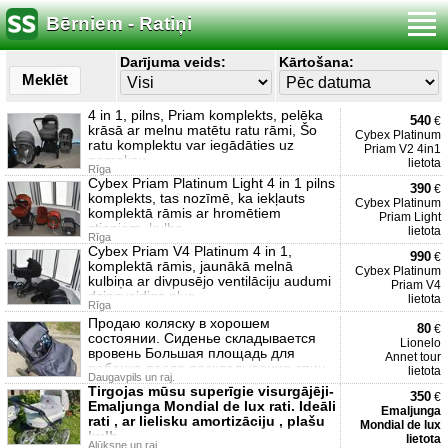
Bērniem - Ratiņi
Darījuma veids:
Kārtošana:
Meklēt
4 in 1, pilns, Priam komplekts, pelēka
540
€
krāsā ar melnu matētu ratu rāmi, Šo
Cybex Platinum
ratu komplektu var iegādāties uz
Priam V2 4in1
nomaksu
lietota
Rīga
Cybex Priam Platinum Light 4 in 1 pilns
390
€
komplekts, tas nozīmē, ka iekļauts
Cybex Platinum
komplektā rāmis ar hromētiem
Priam Light
stieņiem, kulba
lietota
Rīga
Cybex Priam V4 Platinum 4 in 1,
990
€
komplektā rāmis, jaunākā melnā
Cybex Platinum
kulbiņa ar divpusējo ventilāciju audumi
Priam V4
dzinsveidigs plus
lietota
Rīga
Продаю коляску в хорошем
80
€
состоянии. Сиденье складывается
Lionelo
вровень Большая площадь для
Annet tour
ребенка после раскладывания спин
lietota
Daugavpils un raj.
Tirgojas mūsu superīgie visurgājēji-
350
€
Emaljunga Mondial de lux rati. Ideāli
Emaljunga
rati , ar lielisku amortizāciju , plašu
Mondial de lux
kulb
lietota
Alūksne un raj.