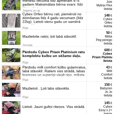
mēnešu vecuma līdz apmēram 4–5
Joie
gadiem Maksimālais bērna svars: līdz
Mytrax Flex
25 kg Galve
lietota
Jelgava un raj.
Cybex Orfeo bērnu rati, piemēroti no
148
€
dzimšanas līdz 4 gadu vecumam (līdz
Cybex
22kg). Lietoti vienu gadu un samērā
Orfeo
maz. Vi
lietota
Rīga
50
€
Mazlielotie ratiņi, ļoti labā stāvoklī.
Itālija
Peg perego
lietota
Jūrmala
600
€
Pārdodu Cybex Priam Platinium ratu
Cybex
komplektu kulbu un sēžamo daļu.
Priam Platiniu
lietota
Rīga
Pārdodu milli comfort kūlbu guļamratus,
43
€
labā stāvoklī. Ratiem viss strādā, labas
Milli
bremzes un superīgi viegli ripo, mīksta
Comfort
lietota
Rīga
150
€
Mazlietoti . Ļoti labs stāvoklis.
Babyzen
Jo Jo
lietota
Rīga
145
€
Lietoti. Jauni gultņi riteņos. Viss strādā.
Cybex
Eesy s 2+
lietota