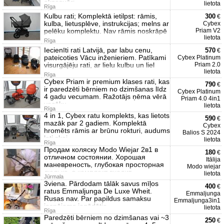
aksesuāri
lietota
Rīga
Kulbu rati; Komplektā ietilpst: rāmis,
300
€
kulba, lietusplēve, instrukcijas; melns ar
Cybex
pelēku komplektu. Nav rāmis noskrāpē
Priam V2
lietota
Rīga
Iecienīti rati Latvijā, par labu cenu,
570
€
pateicoties Vācu inženieriem. Patīkami
Cybex Platinum
visurgājēju rati, ar lielu kulbu un liel
Priam 2.0
lietota
Rīga
Cybex Priam ir premium klases rati, kas
790
€
ir paredzēti bērniem no dzimšanas līdz
Cybex Platinum
4 gadu vecumam. Ražotājs ņēma vērā
Priam 4.0 4in1
vecāku
lietota
Rīga
4 in 1, Cybex ratu komplekts, kas lietots
590
€
mazāk par 2 gadiem. Komplektā
Cybex
hromēts rāmis ar brūnu rokturi, audums
Balios S 2024
ļoti skai
lietota
Rīga
Продам коляску Modo Wiejar 2в1 в
180
€
отличном состоянии. Хорошая
Itālija
маневреность, глубокая просторная
Modo wiejar
люлька, в комплект входит
lietota
Jūrmala
3viena. Pārdodam tālāk savus mīļos
400
€
ratus Emmaljunga De Luxe Wheit.
Emmaljunga
Rusas nav. Par papildus samaksu
Emmaljunga3in1
iespējams iegādātie
lietota
Rīga
Paredzēti bērniem no dzimšanas vai ~3
250
€