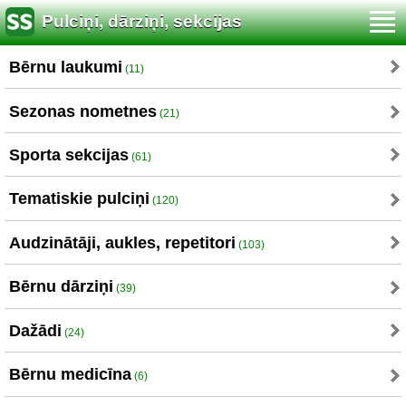
Pulciņi, dārziņi, sekcijas
Bērnu laukumi
(11)
Sezonas nometnes
(21)
Sporta sekcijas
(61)
Tematiskie pulciņi
(120)
Audzinātāji, aukles, repetitori
(103)
Bērnu dārziņi
(39)
Dažādi
(24)
Bērnu medicīna
(6)