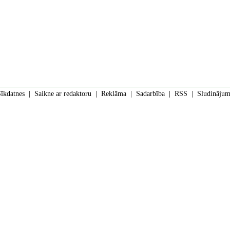
īkdatnes
|
Saikne ar redaktoru
|
Reklāma
|
Sadarbība
|
RSS
| Sludinājumi