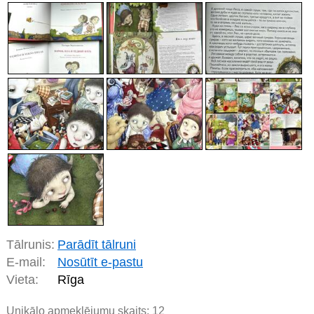
Tālrunis:
Parādīt tālruni
E-mail:
Nosūtīt e-pastu
Vieta:
Rīga
Unikālo apmeklējumu skaits:
12