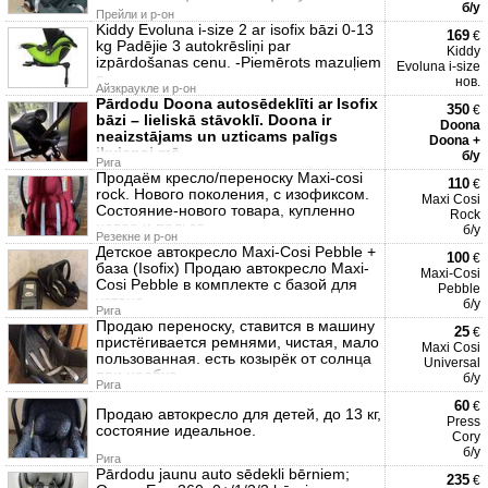
б/у
Прейли и р-он
Kiddy Evoluna i-size 2 ar isofix bāzi 0-13
169
€
kg Padējie 3 autokrēsliņi par
Kiddy
izpārdošanas cenu. -Piemērots mazuļiem
Evoluna i-size
n
нов.
Айзкраукле и р-он
Pārdodu Doona autosēdeklīti ar Isofix
350
€
bāzi – lieliskā stāvoklī. Doona ir
Doona
neaizstājams un uzticams palīgs
Doona +
ikvienai mā
б/у
Рига
Продаём кресло/переноску Maxi-cosi
110
€
rock. Нового поколения, с изофиксом.
Maxi Cosi
Состояние-нового товара, купленно
Rock
новое и пользо
б/у
Резекне и р-он
Детское автокресло Maxi-Cosi Pebble +
100
€
база (Isofix) Продаю автокресло Maxi-
Maxi-Cosi
Cosi Pebble в комплекте с базой для
Pebble
устано
б/у
Рига
Продаю переноску, ставится в машину
25
€
пристёгивается ремнями, чистая, мало
Maxi Cosi
пользованная. есть козырёк от солнца
Universal
при необхо
б/у
Рига
60
€
Продаю автокресло для детей, до 13 кг,
Press
состояние идеальное.
Cory
б/у
Рига
Pārdodu jaunu auto sēdekli bērniem;
235
€