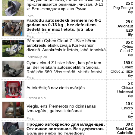
25
€
пристёгивается ремнями, чистая. 0-13
Peg Perego
кг. Есть складная крыша Ручка
б/у
складывается. Нах
Рига
Pārdodu autosēdekli bērniem no 0-1
25
€
gadam no 0-13 kg , bez defektiem.
Avionaut
Sēdeklītis ir maz lietots, ļoti labā
E20
stāvoklī. Cena
б/у
Рига
Pārdodu Cybex Cloud Z i-Size bērnu
85
€
autokrēslu ekskluzīvajā Koi Fashion
Cybex
dizainā. Autokrēsls ir lietots, labā tehniskā
Cloud Z
s
б/у
Рижский р-он
Cybex cloud Z I size bāze, kas pēc tam
150
€
arī der lielākam autosēdeklītim Sirona.
Cybex
Rotējoša 360. Viss strādā. Vairāk foto/vi
Cloud Z I size
б/у
Рига
5
€
Autokrēsliņš nav cietis avārijās.
Chicco
Universal
б/у
Елгава и р-он
10
€
Viegls, ērts Piemērots no dzimšanas
Chicco
Izmazgāts , gatavs lietošanai.
1
б/у
Рига
Продаю автокресло для младенцев.
30
€
Отличное состояние. Без дефектов.
Maxi-Cosi
Больше инфо по телефону.
Cabriofix