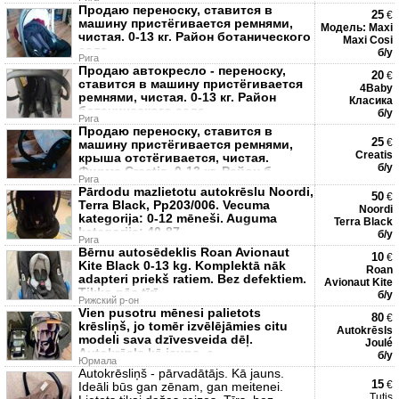
Продаю переноску, ставится в
25
€
машину пристёгивается ремнями,
Модель: Maxi
чистая. 0-13 кг. Район ботанического
Maxi Cosi
сада.
б/у
Рига
Продаю автокресло - переноску,
20
€
ставится в машину пристёгивается
4Baby
ремнями, чистая. 0-13 кг. Район
Класика
ботанического сада.
б/у
Рига
Продаю переноску, ставится в
25
€
машину пристёгивается ремнями,
Creatis
крыша отстёгивается, чистая.
б/у
Фирма Creatis, 0-13 кг. Район б
Рига
Pārdodu mazlietotu autokrēslu Noordi,
50
€
Terra Black, Pp203/006. Vecuma
Noordi
kategorija: 0-12 mēneši. Auguma
Terra Black
kategorija: 40-87
б/у
Рига
Bērnu autosēdeklis Roan Avionaut
10
€
Kite Black 0-13 kg. Komplektā nāk
Roan
adapteri priekš ratiem. Bez defektiem.
Avionaut Kite
Tikko pēc tīrī
б/у
Рижский р-он
Vien pusotru mēnesi palietots
80
€
krēsliņš, jo tomēr izvēlējāmies citu
Autokrēsls
modeli sava dzīvesveida dēļ.
Joulé
Autokrēsls kā jauns, a
б/у
Юрмала
Autokrēsliņš - pārvadātājs. Kā jauns.
15
€
Ideāli būs gan zēnam, gan meitenei.
Tutis