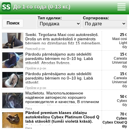
До 1-го года (0-13 кг.)
Тип сделки:
Сортировка:
Поиск
Sveiki. Tirgošana Maxi cosi autokresliņš.
25
€
Drošs un ērts autokrēsliņš ir piemērots
Maxi cosi
bērniem no dzimšanas līdz 15 mēnešiem.
Light
б/у
Рижский р-он
Pārdodu pārnēsājamo auto sēdeklīti
15
€
paredzētu bērniem no 0–10 kg. Labā
Carwala
stāvoklī. Atrodas līvānos.
Universal
б/у
Прейли и р-он
Pārdodu pārnēsājamo auto sēdeklīti
15
€
paredzētu bērniem no 0–10 kg. Labā
Carwala
stāvokī.
Universal
б/у
Прейли и р-он
Mazlietotu. Малопользованное
50
€
надёжное автокресло хорошего
Cybex
производителя и качества, В отличном
б/у
состоянии. Можно курьером
Рига
Pārdod premium klases zīdaiņu
70
€
autokrēsliņu Cybex Platinum Cloud Q
Cybex
labā stāvoklī (tumši violetā krāsā).
Cybex Cloud Q
Galvenās prie
б/у
Рига