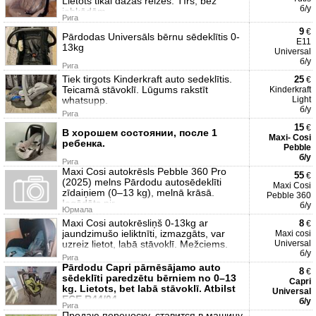
Lietots tikai dažas reizes. Tīrs, bez
б/у
jebkādām
Рига
9
€
Pārdodas Universāls bērnu sēdeklītis 0-
E11
13kg
Universal
б/у
Рига
Tiek tirgots Kinderkraft auto sedeklītis.
25
€
Teicamā stāvoklī. Lūgums rakstīt
Kinderkraft
whatsupp.
Light
б/у
Рига
15
€
В хорошем состоянии, после 1
Maxi- Cosi
ребенка.
Pebble
б/у
Рига
Maxi Cosi autokrēsls Pebble 360 Pro
55
€
(2025) melns Pārdodu autosēdeklīti
Maxi Cosi
zīdaiņiem (0–13 kg), melnā krāsā.
Pebble 360
Iegādāts pir
б/у
Юрмала
Maxi Cosi autokrēsliņš 0-13kg ar
8
€
jaundzimušo ieliktnīti, izmazgāts, var
Maxi cosi
uzreiz lietot, labā stāvoklī. Mežciems.
Universal
б/у
Рига
Pārdodu Capri pārnēsājamo auto
8
€
sēdeklīti paredzētu bērniem no 0–13
Capri
kg. Lietots, bet labā stāvoklī. Atbilst
Universal
ECE R44/04
б/у
Рига
Продаю переноску, ставится в машину