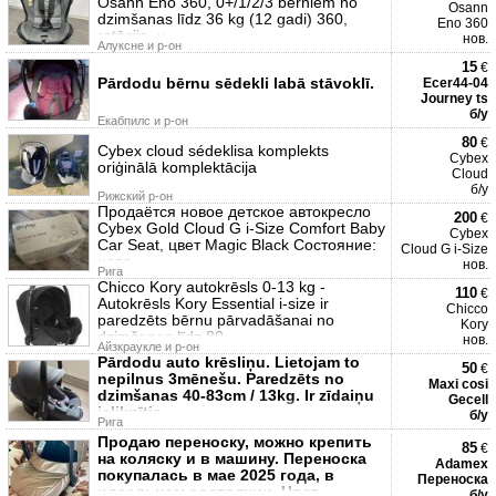
Osann Eno 360, 0+/1/2/3 bērniem no
Osann
dzimšanas līdz 36 kg (12 gadi) 360,
Eno 360
rotācija, u
нов.
Алуксне и р-он
15
€
Pārdodu bērnu sēdekli labā stāvoklī.
Ecer44-04
Journey ts
б/у
Екабпилс и р-он
80
€
Cybex cloud sédeklisa komplekts
Cybex
oriģinālā komplektācija
Cloud
б/у
Рижский р-он
Продаётся новое детское автокресло
200
€
Cybex Gold Cloud G i-Size Comfort Baby
Cybex
Car Seat, цвет Magic Black Состояние:
Cloud G i-Size
ново
нов.
Рига
Chicco Kory autokrēsls 0-13 kg -
110
€
Autokrēsls Kory Essential i-size ir
Chicco
paredzēts bērnu pārvadāšanai no
Kory
dzimšanas līdz 80
нов.
Айзкраукле и р-он
Pārdodu auto krēsliņu. Lietojam to
50
€
nepilnus 3mēnešu. Paredzēts no
Maxi cosi
dzimšanas 40-83cm / 13kg. Ir zīdaiņu
Gecell
ieliknītis,
б/у
Рига
Продаю переноску, можно крепить
85
€
на коляску и в машину. Переноска
Adamex
покупалась в мае 2025 года, в
Переноска
идеальном состоянии. Цвет
б/у