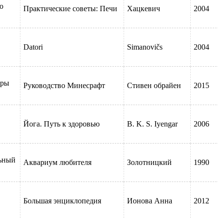
о
Практические советы: Печи
Хацкевич
2004
Datori
Simanovičs
2004
гры
Руководство Минесрафт
Стивен обрайен
2015
Йога. Путь к здоровью
B. K. S. Iyengar
2006
ьный
Аквариум любителя
Золотницкий
1990
сан
Большая энциклопедия
Ионова Анна
2012