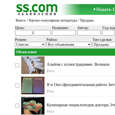
Подать 
ОБЪЯВЛЕНИЯ
Книги
/
Научно-популярная литература
/ Продажа
Цена:
Название:
Автор:
Год изд
-
Режим:
Район:
Тип сделки:
Объявления
Альбом с иллюстрациями. Великие
художники. Отличного качестве, В
Рига
отличном состоянии,
Я и Оно (фундаментальная работа Зи
Фрейда, опубликованная в 1923 году. 
Рига
ф
Кулинарная энциклопедия доктора Эт
Большая энциклопедия кулинарного
Рига
искусства