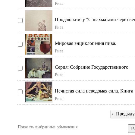
искусствах в России. 2 тома. О живоп
Рига
России
Продаю книгу "С шахматами через ве
страны", автор Ежи Гижицкий (преди
Рига
Дави
Мировая энциклопедия пива.
Авторитетный справочник с региона
Рига
каталогом сортов
Серия: Собрание Государственного
Эрмитажа. Голландский натюрморт Xv
Рига
века в собрани
Нечистая сила неведомая сила. Книга
Сергея Васильевича Максимова "Нечи
Рига
невед
Предыду
Показать выбранные объявления