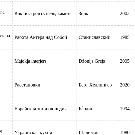
ига
Как построить печь, камин
Знак
2002
й.
ктера
Работа Актера над Собой
Станиславский
1985
собой"
Mājokļa interjers
Džonijs Grejs
2005
Расстановки
Берт Хеллингер
2020
Еврейская энциклопедия
Бе́рлин
1994
ом
Украинская кухня
Шалимов
1980