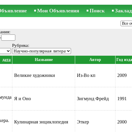
Объявление
Мои Объявления
Поиск
Заклад
ания:
-
Рубрика:
дата
Название
Автор
Год изд
Великие художники
Из-Во кп
2009
гмунда
Я и Оно
Зигмунд Фрейд
1991
В ней
кера.
Кулинарная энциклопедия
Эткер
2000