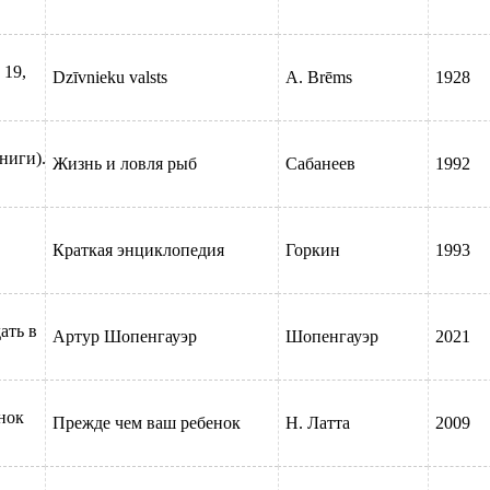
ология
 19,
Dzīvnieku valsts
A. Brēms
1928
ниги).
Жизнь и ловля рыб
Сабанеев
1992
аву
Краткая энциклопедия
Горкин
1993
ать в
Артур Шопенгауэр
Шопенгауэр
2021
нок
Прежде чем ваш ребенок
Н. Латта
2009
ктов.