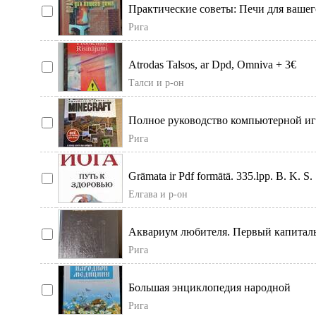
Практические советы: Печи для вашег
дома. Бесплатная доставка по Риге.
Рига
Atrodas Talsos, ar Dpd, Omniva + 3€
Талси и р-он
Полное руководство компьютерной и
Минесрафт
Рига
Grāmata ir Pdf formātā. 335.lpp. B. K. S.
Iyengar jogas grāmata krievu valodā -izc
Елгава и р-он
Аквариум любителя. Первый капитал
труд по аквариумистике России. Напи
Рига
пионеро
Большая энциклопедия народной
медицины. Новейшее универсальное
Рига
энциклопедическое и