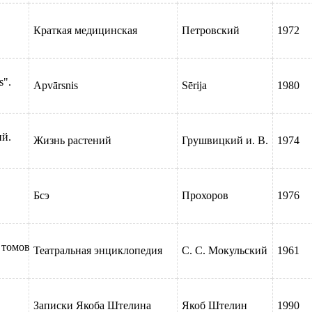
Краткая медицинская
Петровский
1972
s".
Apvārsnis
Sērija
1980
й.
Жизнь растений
Грушвицкий и. В.
1974
, 4,
Бсэ
Прохоров
1976
 томов
Театральная энциклопедия
С. С. Мокульский
1961
Записки Якоба Штелина
Якоб Штелин
1990