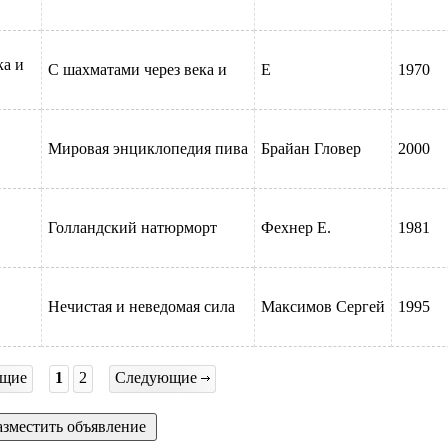
иси в
ка и
С шахматами через века и
Е
1970
словие
Мировая энциклопедия пива
Брайан Гловер
2000
льным
Голландский натюрморт
Фехнер Е.
1981
ii
Нечистая и неведомая сила
Максимов Сергей
1995
стая и
щие
1
2
Следующие