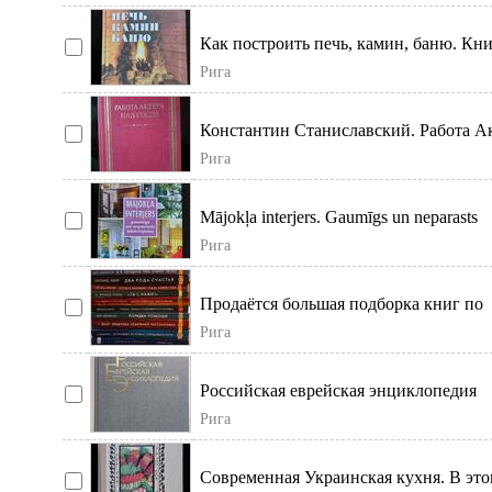
Как построить печь, камин, баню. Кн
рассчитана на широкий круг читателе
Рига
Наибо
Константин Станиславский. Работа А
над Собой. Книга "Работа актера над 
Рига
Mājokļa interjers. Gaumīgs un neparasts
iekārtojums.
Рига
Продаётся большая подборка книг по
семейным расстановкам, психологии
Рига
отношений, сист
Российская еврейская энциклопедия
созданное в Москве в 1994 году
Рига
энциклопедическое и
Современная Украинская кухня. В эт