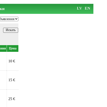
ки
LV
EN
ания
Цена
10 €
15 €
25 €