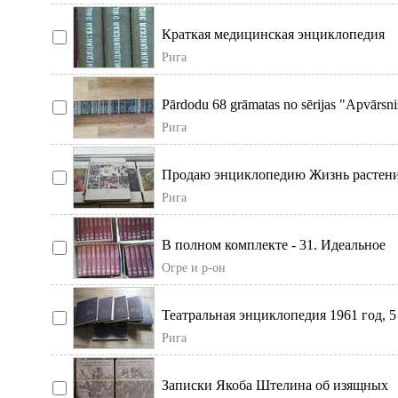
Краткая медицинская энциклопедия
(комплект из 3 книг) это советское
Рига
справочное издан
Pārdodu 68 grāmatas no sērijas "Apvārsni
Varu piegādāt.
Рига
Продаю энциклопедию Жизнь растени
Год издания 1974-1982. 7 томов (1, 2, 3
Рига
5(1)
В полном комплекте - 31. Идеальное
состояние. И другая литература.
Огре и р-он
Театральная энциклопедия 1961 год, 5
+ 1 тонкий дополнительный.
Рига
Записки Якоба Штелина об изящных