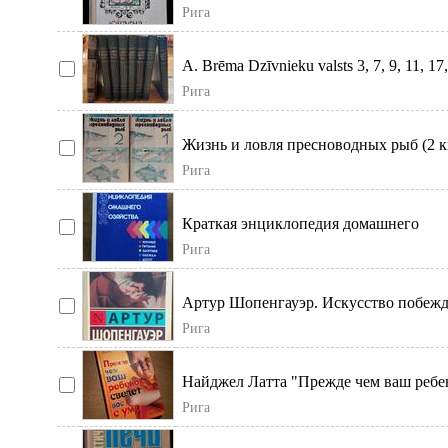
издании публикуются рецепты и техн
Рига
изго
A. Brēma Dzīvnieku valsts 3, 7, 9, 11, 17,
23 un 27 sējums. Dažāda nolietojuma p
Рига
Жизнь и ловля пресноводных рыб (2 к
Эта книга вот уже более 100 лет по пр
Рига
Краткая энциклопедия домашнего
хозяйства. Книга освещает вопросы
Рига
организации быта
Артур Шопенгауэр. Искусство побежд
спорах; Мысли.
Рига
Найджел Латта "Прежде чем ваш ребе
сведет вас с ума". В отл. сост, без дефе
Рига