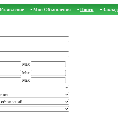
Объявление
Мои Объявления
Поиск
Заклад
Max
Max
Max