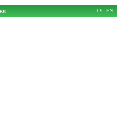
ки
LV
EN