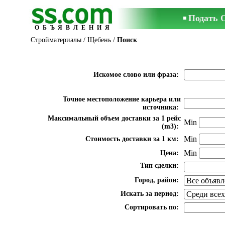
Подать 
ОБЪЯВЛЕНИЯ
Стройматериалы
/
Щебень
/
Поиск
Искомое слово или фраза:
Точное местоположение карьера или
источника:
Максимальный объем доставки за 1 рейс
Min
(m3):
Min
Стоимость доставки за 1 км:
Min
Цена:
Тип сделки:
Город, район:
Искать за период:
Сортировать по: