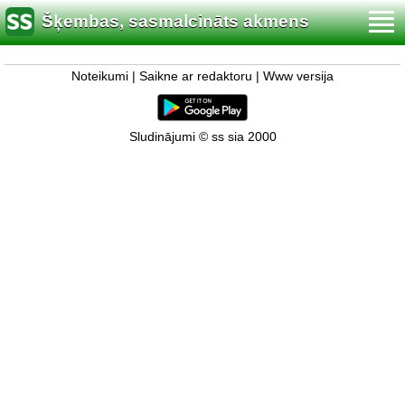
Šķembas, sasmalcināts akmens
Noteikumi
|
Saikne ar redaktoru
|
Www versija
Sludinājumi © ss sia 2000