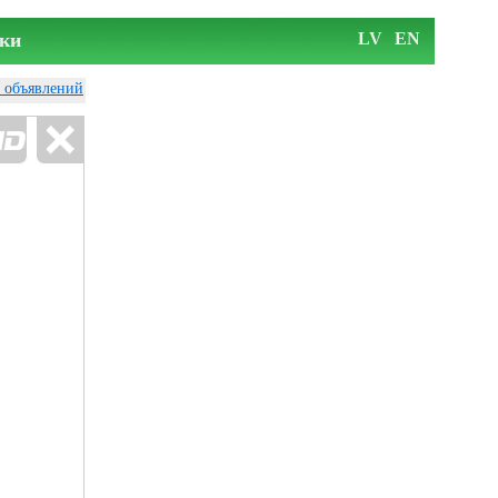
ки
LV
EN
у объявлений