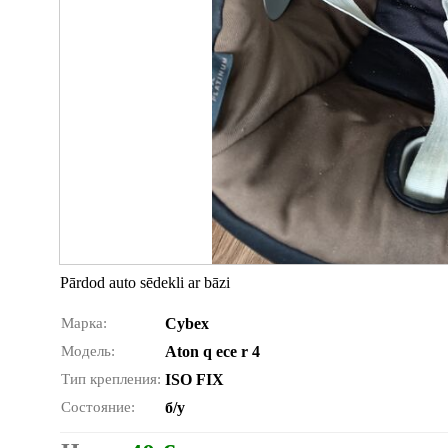
Pārdod auto sēdekli ar bāzi
Марка:
Cybex
Модель:
Aton q ece r 4
Тип крепления:
ISO FIX
Состояние:
б/у