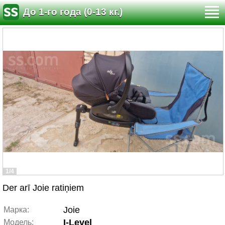
До 1-го года (0-13 кг.)
1/4
Der arī Joie ratiņiem
Joie
Марка:
I-Level
Модель: