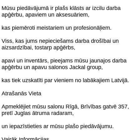
Mūsu piedāvājumā ir plašs klāsts ar izcilu darba
apģērbu, apaviem un aksesuāriem,
kas piemēroti meistariem un profesionāļiem.
Viss, kas jums nepieciešams darba drošībai un
aizsardzībai, tostarp apģērbs,
apavi un inventārs, pieejams mūsu jaunajos darba
apģērbu un apavu salonos Jackal group,
kas tiek uzskatīti par vieniem no labākajiem Latvijā.
Atrašanās Vieta
Apmeklējiet mūsu salonu Rīgā, Brīvības gatvē 357,
pretī Juglas ātruma radaram,
un iepazīstieties ar mūsu plašo piedāvājumu.
Vairāk Informācijas