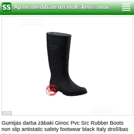
Apavi medībām un makšķerēšanai
1/10
Gumijas darba zābaki Ginoc Pvc Src Rubber Boots
non slip antistatic safety footwear black Italy drošības