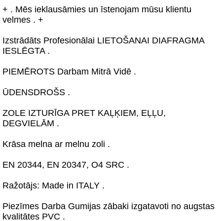
+ . Mēs ieklausāmies un īstenojam mūsu klientu
velmes . +
Izstrādāts Profesionālai LIETOŠANAI DIAFRAGMA
IESLĒGTA .
PIEMĒROTS Darbam Mitrā Vidē .
ŪDENSDROŠS .
ZOLE IZTURĪGA PRET KAĻĶIEM, EĻĻU,
DEGVIELĀM .
Krāsa melna ar melnu zoli .
EN 20344, EN 20347, O4 SRC .
Ražotājs: Made in ITALY .
Piezīmes Darba Gumijas zābaki izgatavoti no augstas
kvalitātes PVC .