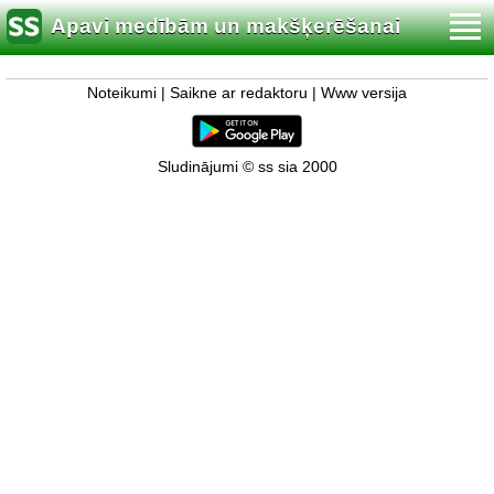
Apavi medībām un makšķerēšanai
Noteikumi
|
Saikne ar redaktoru
|
Www versija
Sludinājumi © ss sia 2000