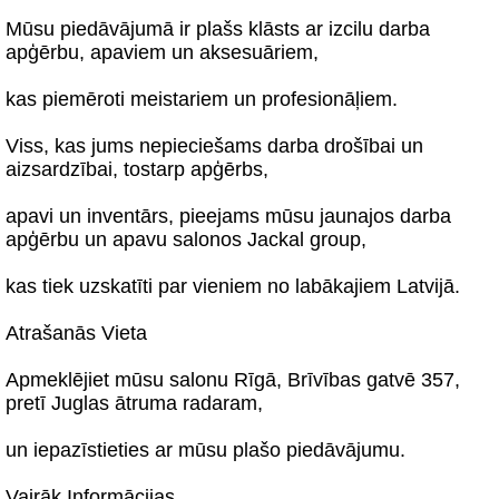
Mūsu piedāvājumā ir plašs klāsts ar izcilu darba
apģērbu, apaviem un aksesuāriem,
kas piemēroti meistariem un profesionāļiem.
Viss, kas jums nepieciešams darba drošībai un
aizsardzībai, tostarp apģērbs,
apavi un inventārs, pieejams mūsu jaunajos darba
apģērbu un apavu salonos Jackal group,
kas tiek uzskatīti par vieniem no labākajiem Latvijā.
Atrašanās Vieta
Apmeklējiet mūsu salonu Rīgā, Brīvības gatvē 357,
pretī Juglas ātruma radaram,
un iepazīstieties ar mūsu plašo piedāvājumu.
Vairāk Informācijas