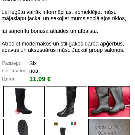
Lai iegūtu vairāk informācijas, apmeklējiet mūsu
mājaslapu jackal un sekojiet mums sociālajos tīklos,
lai saņemtu bonusa atlaides un atbalstu.
Atrodiet modernākos un stilīgākos darba apģērbus,
apavus un aksesuārus mūsu Jackal group salonos.
Slx
Размер:
нов.
Состояние:
11.99 €
Цена: