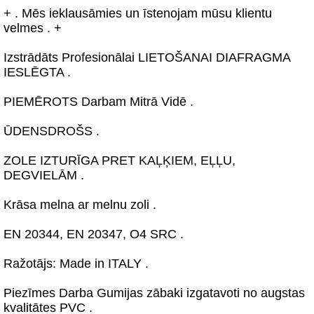
+ . Mēs ieklausāmies un īstenojam mūsu klientu
velmes . +
Izstrādāts Profesionālai LIETOŠANAI DIAFRAGMA
IESLĒGTA .
PIEMĒROTS Darbam Mitrā Vidē .
ŪDENSDROŠS .
ZOLE IZTURĪGA PRET KAĻĶIEM, EĻĻU,
DEGVIELĀM .
Krāsa melna ar melnu zoli .
EN 20344, EN 20347, O4 SRC .
Ražotājs: Made in ITALY .
Piezīmes Darba Gumijas zābaki izgatavoti no augstas
kvalitātes PVC .