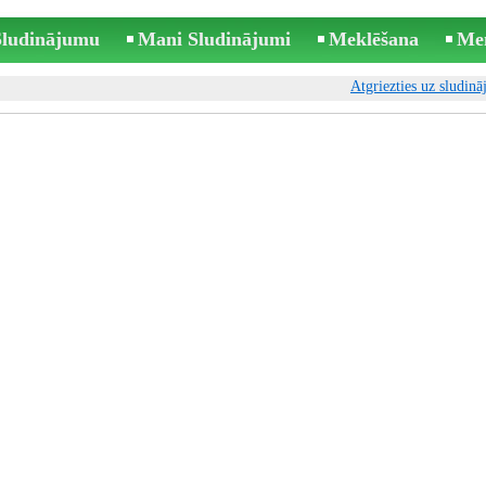
 Sludinājumu
Mani Sludinājumi
Meklēšana
Me
Atgriezties uz sludin