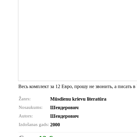
Весь комплект за 12 Евро, прошу не звонить, а писать в
Žanrs:
Mūsdienu krievu literatūra
Nosaukums:
Шендерович
Autors:
Шендерович
Izdošanas gads:
2000