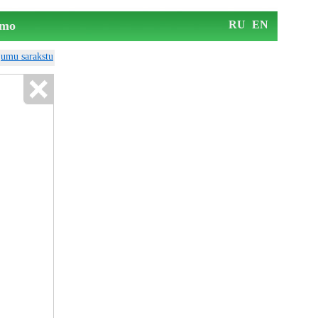
mo
RU
EN
ājumu sarakstu