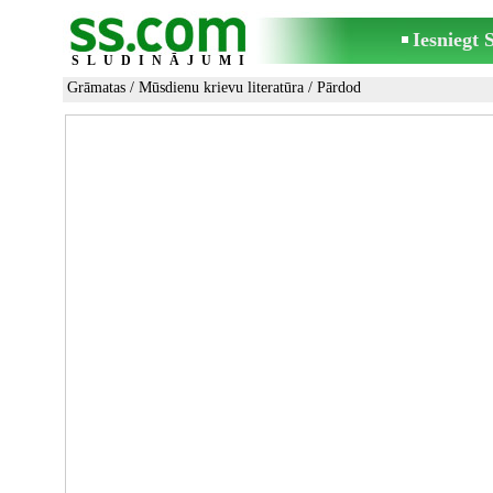
Iesniegt
SLUDINĀJUMI
Grāmatas
/
Mūsdienu krievu literatūra
/ Pārdod