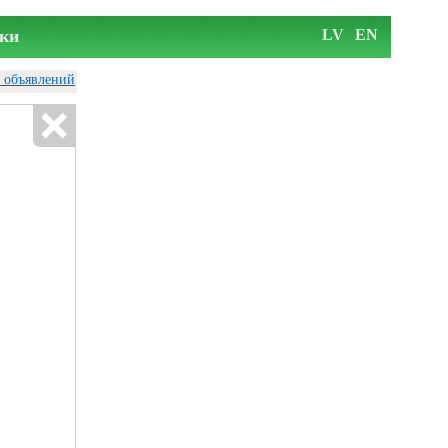
ки
LV
EN
у объявлений