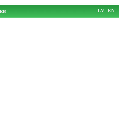
ки
LV
EN