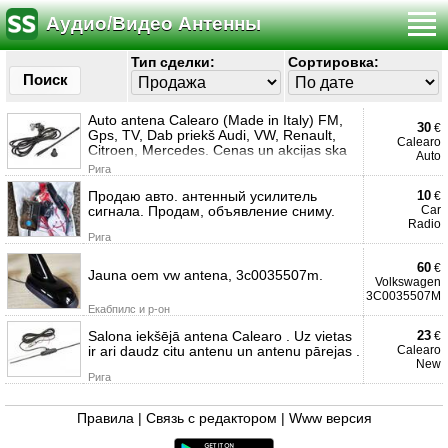
Аудио/Видео Антенны
Тип сделки:
Сортировка:
Поиск
Auto antena Calearo (Made in Italy) FM,
30
€
Gps, TV, Dab priekš Audi, VW, Renault,
Calearo
Citroen, Mercedes. Cenas un akcijas ska
Auto
Рига
Продаю авто. антенный усилитель
10
€
сигнала. Продам, объявление сниму.
Car
Radio
Рига
60
€
Jauna oem vw antena, 3c0035507m.
Volkswagen
3C0035507M
Екабпилс и р-он
Salona iekšējā antena Calearo . Uz vietas
23
€
ir ari daudz citu antenu un antenu pārejas .
Calearo
New
Рига
Правила
|
Связь с редактором
|
Www версия