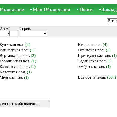
Объявление
Мои Объявления
Поиск
Заклад
Этаж:
Серия:
-
Бункская вол.
(2)
Ницская вол.
(4)
Вайнедская вол.
(1)
Отаньская вол.
(1)
Вергальская вол.
(2)
Приекульская вол.
(1)
Гробиньская вол.
(1)
Тадайкская вол.
(1)
Каздангская вол.
(1)
Эмбутская вол.
(1)
Калетская вол.
(1)
Все объявления
(507)
Медская вол.
(1)