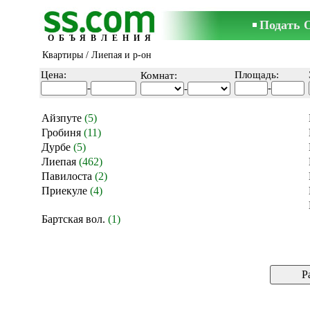
Подать 
ОБЪЯВЛЕНИЯ
Квартиры
/
Лиепая и р-он
Цена:
Площадь:
Комнат:
-
-
-
Айзпуте
(5)
Гробиня
(11)
Дурбе
(5)
Лиепая
(462)
Павилоста
(2)
Приекуле
(4)
Бартская вол.
(1)