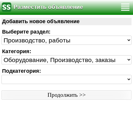
Разместить объявление
Правила
|
Связь с редактором
|
Www версия
Добавить новое объявление
Объявления © ss sia 2000
Выберите раздел:
Категория:
Подкатегория: