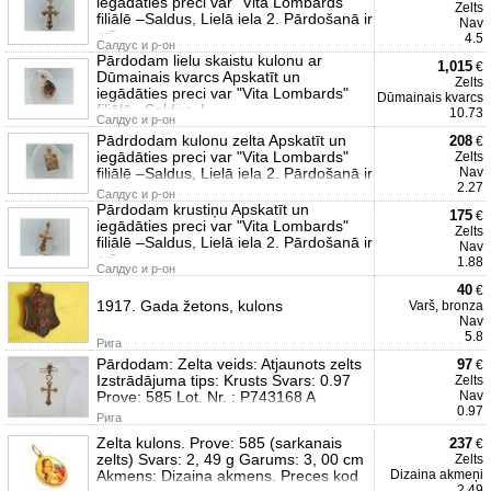
iegādāties preci var "Vita Lombards"
Zelts
filiālē –Saldus, Lielā iela 2. Pārdošanā ir
Nav
arī
4.5
Салдус и р-он
Pārdodam lielu skaistu kulonu ar
1,015
€
Dūmainais kvarcs Apskatīt un
Zelts
iegādāties preci var "Vita Lombards"
Dūmainais kvarcs
filiālē –Saldus, L
10.73
Салдус и р-он
Pādrdodam kulonu zelta Apskatīt un
208
€
iegādāties preci var "Vita Lombards"
Zelts
filiālē –Saldus, Lielā iela 2. Pārdošanā ir
Nav
2.27
Салдус и р-он
Pārdodam krustiņu Apskatīt un
175
€
iegādāties preci var "Vita Lombards"
Zelts
filiālē –Saldus, Lielā iela 2. Pārdošanā ir
Nav
arī
1.88
Салдус и р-он
40
€
1917. Gada žetons, kulons
Varš, bronza
Nav
5.8
Рига
Pārdodam: Zelta veids: Atjaunots zelts
97
€
Izstrādājuma tips: Krusts Svars: 0.97
Zelts
Prove: 585 Lot. Nr. : P743168 A
Nav
0.97
Рига
Zelta kulons. Prove: 585 (sarkanais
237
€
zelts) Svars: 2, 49 g Garums: 3, 00 cm
Zelts
Akmens: Dizaina akmens. Preces kod
Dizaina akmeņi
2.49