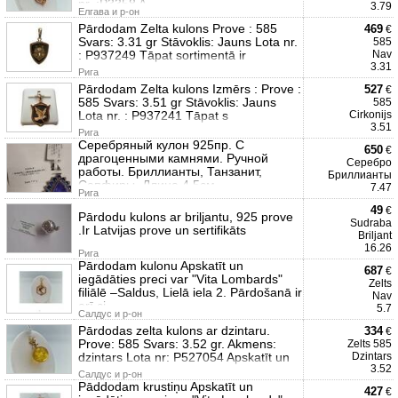
nr. :P3358 A
3.79
Елгава и р-он
Pārdodam Zelta kulons Prove : 585
469
€
Svars: 3.31 gr Stāvoklis: Jauns Lota nr.
585
: P937249 Tāpat sortimentā ir
Nav
3.31
Рига
Pārdodam Zelta kulons Izmērs : Prove :
527
€
585 Svars: 3.51 gr Stāvoklis: Jauns
585
Lota nr. : P937241 Tāpat s
Cirkonijs
3.51
Рига
Серебряный кулон 925пр. С
650
€
драгоценными камнями. Ручной
Серебро
работы. Бриллианты, Танзанит,
Бриллианты
Сапфиры. Длина 4.5см.
7.47
Рига
49
€
Pārdodu kulons ar briljantu, 925 prove
Sudraba
.Ir Latvijas prove un sertifikāts
Briljant
16.26
Рига
Pārdodam kulonu Apskatīt un
687
€
iegādāties preci var "Vita Lombards"
Zelts
filiālē –Saldus, Lielā iela 2. Pārdošanā ir
Nav
arī ci
5.7
Салдус и р-он
Pārdodas zelta kulons ar dzintaru.
334
€
Prove: 585 Svars: 3.52 gr. Akmens:
Zelts 585
dzintars Lota nr: P527054 Apskatīt un
Dzintars
3.52
Салдус и р-он
Pāddodam krustiņu Apskatīt un
427
€