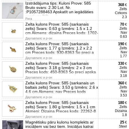
Izstrādājuma tips: Kuloni Prove: 585
368
€
Bruto svars: 2.30 Lot. Nr.
Zelts
:P1057288463 Apskatīt un iegādāties
Cirkons
preci var "Vit
2.3
Рига
Zelta kulons Prove: 585 (sarkanais
70
€
zelts) Svars: 0.63 g Izmērs: 1.5 x 1.2
Zelts
cm Akmens: dizaina Preces kods: 1702-
Nav
0.63
Даугавпилс и р-он
Zelta kulons Prove: 585 (sarkanais
190
€
zelts) Svars: 1.77 g Izmērs: 1.2 x 2.2
Zelts
cm Preces kods: 930-8363 Šo preci a
Nav
1.77
Даугавпилс и р-он
Zelta kulons Prove: 585 (sarkanais
330
€
zelts) Svars: 3.18 g Izmērs: 2 x 3 cm
Zelts
Preces kods: 450-8363 Šo preci apska
Nav
3.18
Даугавпилс и р-он
Zelta kulons Prove: 585 (sarkanais un
360
€
baltais zelts) Svars: 3.53 g Izmērs: 2.6 x
Zelts
4.6 cm Akmens: nav Preces kods
Nav
3.53
Даугавпилс и р-он
Zelta kulons Prove: 585 (sarkanais
180
€
zelts) Svars: 1.80 g Izmērs: 1.5 x 1 cm
Zelts
Akmeņi: Dizaina Preces kods: 22262-8
Dizaina
1.8
Даугавпилс и р-он
Magnētisku pāru kulonu komplekts ar
25
€
iniciāļiem vai bez tiem. Iniciāļus katrai
Steel