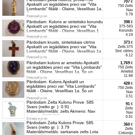
707
€
Apskatīt un iegādāties preci var "Vita
750 Zelts
Lombards" filiālē - Olaine, Veselības 1a.
Nav
Šo
5.79
Рижский р-он
Pārdodam: Kulons ar sintetisko korundu
398
€
Apskatīt un iegādāties preci var "Vita
375-583
Lombards" filiālē - Olaine, Veselības 1
Korunds
4.19
Рижский р-он
Pārdodam:krusts, sintetiskais citrīns
373
€
Apskatīt un iegādāties preci var "Vita
Zelts 375
Lombards" filiālē - Olaine, Veselības 1a
Sint. citrīns
6.12
Рижский р-он
Pārdodam:kulons ar ametistu Apskatīt
1,769
€
un iegādāties preci var "Vita Lombards"
750 Zelts
filiālē - Olaine, Veselības 1a. Šo un
Ametist
11.68
Рижский р-он
Pārdodam: Kulons Apskatīt un
428
€
iegādāties preci var "Vita Lombards"
750 Zelts
filiālē - Olaine, Veselības 1a. Šo un
Nav
daudzas cit
3.51
Рижский р-он
Pārdodam Zelta Kulonu Prove: 585
91
€
Svars (netto gr. ): 0.91
Zelts
Materiāls/metāls: zelts Akmens: Nav
Nav
Lota nr. P395380
0.91
Елгава и р-он
Pārdodam Zelta Kulons Prove: 585
360
€
Svars (netto gr. ): 3.79
Zelts
Materiāls/metāls: sarkanais zelts Lota
Cirkonijs