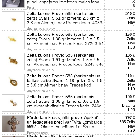
pusei iespējams izvēlēties mājas lapā.
X
6
Рига
Zelta kulons Prove: 585 (sarkanais
540
€
zelts) Svars: 5.51 gr Izmērs: 2.3 cm x
Zelts
2.3 cm Akmeņi: nav Preces kods: 4033-
Nav
5.51
Даугавпилс и р-он
Zelta kulons Prove: 585 (sarkanais
160
€
zelts) Svars: 1.38 gr Izmērs: 1.2 x 2.5
Zelts
cm Akmeņi: nav Preces kods: 372g3-54
Nav
1.38
Даугавпилс и р-он
Zelta kulons Prove: 585 (sarkanais
185
€
zelts) Svars: 1.91 gr Izmērs: 1.5 x 2.5
Zelts
cm Akmeņi: nav Preces kods: 2243-546
Nav
1.91
Даугавпилс и р-он
Zelta kulons Prove: 585 (sarkanais un
110
€
baltais zelts) Svars: 1.19 gr Izmērs: 1.5
Zelts
x 3.0 cm Akmeņi: nav Preces kod
Nav
1.19
Даугавпилс и р-он
Zelta kulons Prove: 585 (sarkanais
100
€
zelts) Svars: 1.05 gr Izmērs: 0.6 x 1.5
Zelts
cm Akmeņi: dizaina Preces kods: 246g
Dizaina
1.05
Даугавпилс и р-он
Pārdodam:krusts, 585 prove. Apskatīt
797
€
un iegādāties preci var "Vita Lombards"
585 Zelts
filiālē - Olaine, Veselības 1a. Šo un
Nav
8.39
Рижский р-он
Pārdodam:pēka Kulons, prove-750