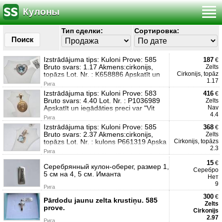
Кулоны
Тип сделки:
Сортировка:
Поиск
Izstrādājuma tips: Kuloni Prove: 585
187
€
Bruto svars: 1.17 Akmens:cirkonijs,
Zelts
topāzs Lot. Nr. : K658886 Apskatīt un
Cirkonijs, topāz
1.17
Рига
Izstrādājuma tips: Kuloni Prove: 583
416
€
Bruto svars: 4.40 Lot. Nr. : P1036989
Zelts
Apskatīt un iegādāties preci var "Vit
Nav
4.4
Рига
Izstrādājuma tips: Kuloni Prove: 585
368
€
Bruto svars: 2.37 Akmens:cirkonijs,
Zelts
topāzs Lot. Nr. : kulons P661319 Apska
Cirkonijs, topāzs
2.3
Рига
15
€
Серебрянный кулон-оберег, размер 1,
Серебро
5 см на 4, 5 см. Иманта
Нет
9
Рига
300
€
Pārdodu jaunu zelta krustiņu. 585
Zelts
prove.
Cirkonijs
2.97
Рига