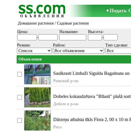
Подать 
ОБЪЯВЛЕНИЯ
Домашние растения
/ Садовые растения
Цена:
Название:
Высота:
-
-
Режим:
Район:
Тип сделки:
Объявления
Saulkrasti Limbaži Sigulda Bagatinata un
maisos
Рижский р-он
Dobeles kokaudzētava "Bīlasti" plašā sort
dzīvžogiem. Dažā
Добеле и р-он
Dārzeņu atbalsta tīkls Flora 2, 00 x 10 m Fl
izveido
Рига