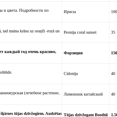
ы и цвета. Подробности по
Ирисы
10
ā, tad maina krāsu uz oraņži -rozā un
Peonija coral sunset
35
ет каждый год очень красиво,
Форзиция
15
olitūde.
Cidonija
40
ньчжурская (лечебное растение,
Лимонник китайский
40
šķirnes tūjas dzīvžogiem. Audzētas
Tūjas dzīvžogam Boothii
1.5