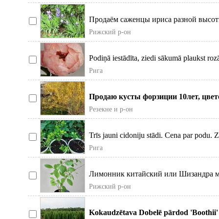
Продаём саженцы ириса разной высот
телефону. Pārdodam īrisu s
Рижский р-он
Podiņā iestādīta, ziedi sākumā plaukst roz
pēc tam
Рига
Продаю кусты форзиции 10лет, цвет
есть 6 кустов.
Резекне и р-он
Trīs jauni cidoniju stādi. Cena par podu. Z
Рига
Лимонник китайский или Шизандра ма
листья можно заваривать
Рижский р-он
Kokaudzētava Dobelē pārdod 'Boothii' 