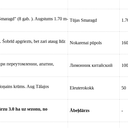
"Smaragd" (8 gab. ). Augstums 1.70 m-
Tūjas Smaragd
1.7
 Šobrīd apgriezts, bet zari ataug līdz
Nokarenai pūpols
16
ри переутомлении, апатии,
Лимонник китайский
10
loņains krūms. Aug Tālajos
Eleuterokokk
50
rzu 3.0 ha uz sezonu, no
Ābeļdārzs
-