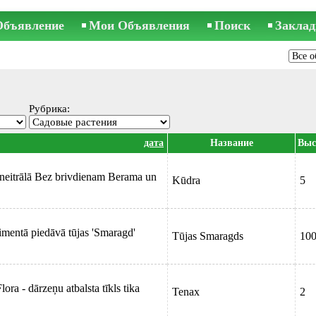
Объявление
Мои Объявления
Поиск
Заклад
Рубрика:
дата
Название
Выс
 neitrālā Bez brivdienam Berama un
Kūdra
5
imentā piedāvā tūjas 'Smaragd'
Tūjas Smaragds
10
ora - dārzeņu atbalsta tīkls tika
Tenax
2