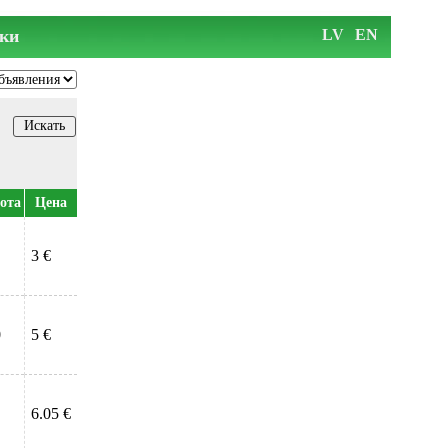
ки
LV
EN
ота
Цена
3 €
0
5 €
6.05 €