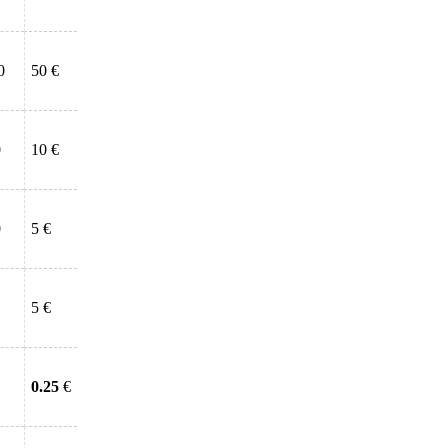
0
50 €
0
10 €
0
5 €
5 €
0.25
€