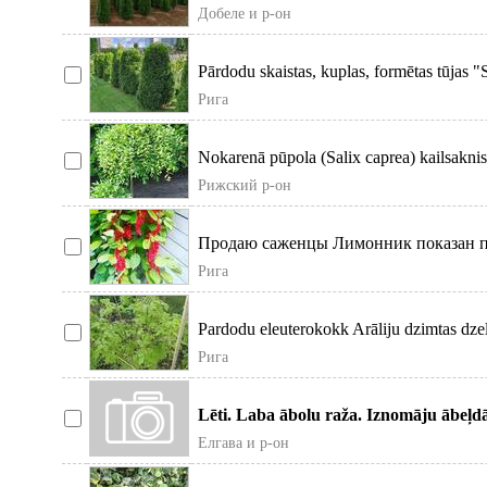
Latvijā. Var stā
Добеле и р-он
Pārdodu skaistas, kuplas, formētas tūjas 
1, 80 m. A
Рига
Nokarenā pūpola (Salix caprea) kailsaknis.
zemei.
Рижский р-он
Продаю саженцы Лимонник показан п
эмоциональных выгораниях, сон
Рига
Pardodu eleuterokokk Arāliju dzimtas dze
Austrumos, ciedru pri
Рига
Lēti. Laba ābolu raža. Iznomāju ābeļdā
2026.07.27 līdz 2026.10.3
Елгава и р-он