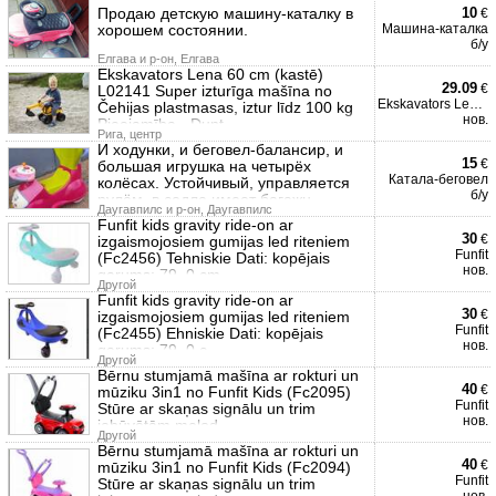
Продаю детскую машину-каталку в
10
€
хорошем состоянии.
Машина-каталка
б/у
Елгава и р-он, Елгава
Ekskavators Lena 60 cm (kastē)
29.09
€
L02141 Super izturīga mašīna no
Ekskavators Lena 60 cm
Čehijas plastmasas, iztur līdz 100 kg
нов.
Pieejamība - Dunt
Рига, центр
И ходунки, и беговел-балансир, и
15
€
большая игрушка на четырёх
Катала-беговел
колёсах. Устойчивый, управляется
б/у
рулём, в седле имеет багажн
Даугавпилс и р-он, Даугавпилс
Funfit kids gravity ride-on ar
30
€
izgaismojosiem gumijas led riteniem
Funfit
(Fc2456) Tehniskie Dati: kopējais
нов.
garums: 79, 0 cm
Другой
Funfit kids gravity ride-on ar
30
€
izgaismojosiem gumijas led riteniem
Funfit
(Fc2455) Ehniskie Dati: kopējais
нов.
garums: 79, 0 c
Другой
Bērnu stumjamā mašīna ar rokturi un
40
€
mūziku 3in1 no Funfit Kids (Fc2095)
Funfit
Stūre ar skaņas signālu un trim
нов.
iebūvētām melod
Другой
Bērnu stumjamā mašīna ar rokturi un
40
€
mūziku 3in1 no Funfit Kids (Fc2094)
Funfit
Stūre ar skaņas signālu un trim