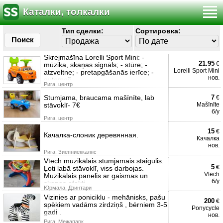
Каталки, толкалки
Тип сделки:
Сортировка:
Поиск
Skrejmašīna Lorelli Sport Mini: -
21.95
€
mūzika, skaņas signāls; - stūre; -
Lorelli Sport Mini
atzveltne; - pretapgāšanās ierīce; -
нов.
automaš
Рига, центр
Stumjama, braucama mašīnīte, lab
7
€
stāvoklī- 7€
Mašīnīte
б/у
Рига, центр
15
€
Качалка-слоник деревянная.
Качалка
нов.
Рига, Зиепниеккалнс
Vtech muzikālais stumjamais staigulis.
5
€
Ļoti labā stāvoklī, viss darbojas.
Vtech
Muzikālais panelis ar gaismas un
б/у
skaņas efekti
Юрмала, Дзинтари
Vizinies ar poniciklu - mehānisks, pašu
200
€
spēkiem vadāms zirdziņš , bērniem 3-5
Ponycycle
gadi .
нов.
Рига, Межапарк