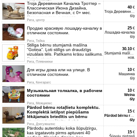
Troja Деревянная Качалка Троттер –
40
€
Классическая Икона Дизайна,
Troja Деревянная Качалка
Безопасная и Вечная, с 0+ мес.
б/у
Познакомьтесь с деревя
Рига, центр
Продаю красивую лошадку-качалку в
25
€
отличном состоянии.
Лошадка-качалка
б/у
Рига, Тейка
Stilīga bērnu stumjamā mašīna
30.10
€
“Gotiņa”. Ļoti stilīgs un draudzīgs
Stumjamā mašīna gotiņa
vizuālais tēls. Patīkams krāsu salikums.
нов.
Rotaļu stumja
Рига, Плявниеки
Для игры дома или на улице. В
10
€
отличном состоянии.
Машинка
б/у
Рига, Кенгарагс
Музыкальная толкалка, в рабочем
10
€
состоянии
Weina
б/у
Рига, Межциемс
Pārdod bērnu rotaļlietu komplektu.
15
€
Komplektā ietilpst piepūšams
Pārdod bērnu rotaļlietu
lēkājamais briedītis un bērnu
б/у
stumjamā mašīnīte. Labā
Рига, Дзегужкалнс
Pārdodu autentisku koka šūpuļzirgu,
15
€
kas izgatavots pirms aptuveni 40
Šūpoļu zirdziņš