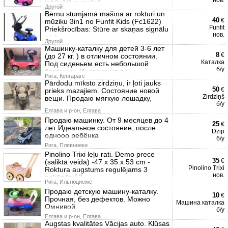
нов.
iebūvētām melod
Другой
Bērnu stumjamā mašīna ar rokturi un
40
€
mūziku 3in1 no Funfit Kids (Fc1622)
Funfit
Priekšrocības: Stūre ar skaņas signālu
нов.
un t
Другой
Машинку-каталку для детей 3-6 лет
8
€
(до 27 кг. ) в отличном состоянии.
Каталка
Под сиденьем есть небольшой
б/у
багажник. Инструкция пр
Рига, Кенгарагс
Pārdodu mīksto zirdziņu, ir ļoti jauks
50
€
prieks mazajiem. Состояние новой
Zirdziņš
вещи. Продаю мягкую лошадку,
б/у
очень хорош
Елгава и р-он, Елгава
Продаю машинку. От 9 месяцев до 4
25
€
лет Идеальное состояние, после
Dzip
однооо ребёнка
б/у
Рига, Плявниеки
Pinolino Trixi leļu rati. Demo prece
35
€
(saliktā veidā) -47 x 35 x 53 cm -
Pinolino Trixi
Roktura augstums regulējams 3
нов.
pakāpēs 52
Рига, Ильгюциемс
Продаю детскую машину-каталку.
10
€
Прочная, без дефектов. Можно
Машина каталка
Омнивой.
б/у
Елгава и р-он, Елгава
Augstas kvalitātes Vācijas auto. Klūsas