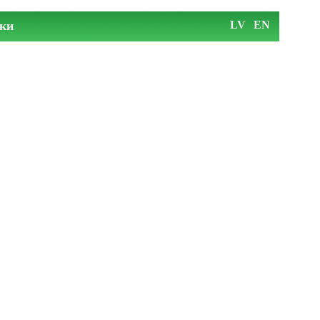
ки
LV
EN