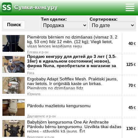
Сумки-кенгуру
Тип сделки:
Сортировка:
Поиск
Piemērots bērniem no dzimšanas (vismaz 3, 2
kg, 53 cm) līdz 12 mēn. (12 kg); Viegli lietot,
40
€
visas lences iespējams regu
Елгава и р-он
Продаю кенгуру для детей до 3 лет ( 3.5-
16кг) в идеальном состоянии( новое),
125
€
фирма Nuna, преобретали в магазине за
220е
Рига
Ergobaby Adapt Softflex Mesh. Praktiski jauns,
nav lietots. Ir oriģinālā kaste un birkas.
70
€
Piemērots no dzimšanas līdz
Юрмала
Pārdodu mazlietotu kengursomu
45
€
Даугавпилс и р-он
Babybjörn ķengursoma One Air Anthracite
Pārdodu bērnu ķengursomu. Uzvilkta tikai dažas
130
€
reizes - stāvoklis kā jauns. Ērt
Вентспилс и р-он