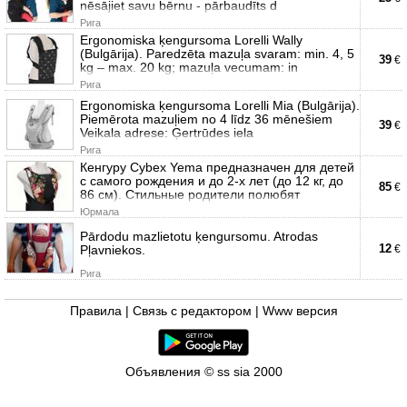
nēsājiet savu bērnu - pārbaudīts d
Рига
Ergonomiska ķengursoma Lorelli Wally
(Bulgārija). Paredzēta mazuļa svaram: min. 4, 5
39
€
kg – max. 20 kg; mazuļa vecumam: in
Рига
Ergonomiska ķengursoma Lorelli Mia (Bulgārija).
Piemērota mazuļiem no 4 līdz 36 mēnešiem
39
€
Veikala adrese: Ģertrūdes iela
Рига
Кенгуру Cybex Yema предназначен для детей
с самого рождения и до 2-х лет (до 12 кг, до
85
€
86 см). Стильные родители полюбят
Юрмала
Pārdodu mazlietotu ķengursomu. Atrodas
12
Pļavniekos.
€
Рига
Правила
|
Связь с редактором
|
Www версия
Объявления © ss sia 2000