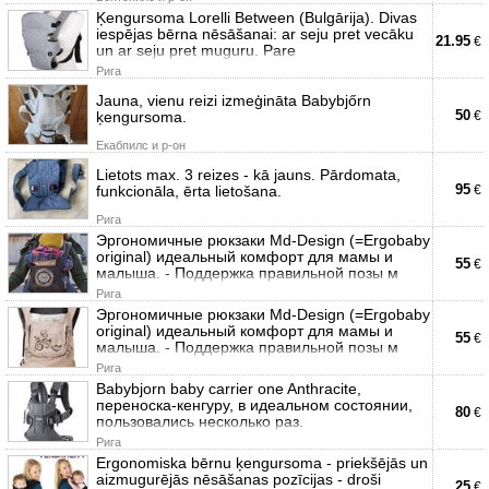
Ķengursoma Lorelli Between (Bulgārija). Divas
iespējas bērna nēsāšanai: ar seju pret vecāku
21.95
€
un ar seju pret muguru. Pare
Рига
Jauna, vienu reizi izmeģināta Babybjőrn
50
ķengursoma.
€
Екабпилс и р-он
Lietots max. 3 reizes - kā jauns. Pārdomata,
95
funkcionāla, ērta lietošana.
€
Рига
Эргономичные рюкзаки Md-Design (=Ergobaby
original) идеальный комфорт для мамы и
55
€
малыша. - Поддержка правильной позы м
Рига
Эргономичные рюкзаки Md-Design (=Ergobaby
original) идеальный комфорт для мамы и
55
€
малыша. - Поддержка правильной позы м
Рига
Babybjorn baby carrier one Anthracite,
переноска-кенгуру, в идеальном состоянии,
80
€
пользовались несколько раз.
Рига
Ergonomiska bērnu ķengursoma - priekšējās un
aizmugurējās nēsāšanas pozīcijas - droši
25
€