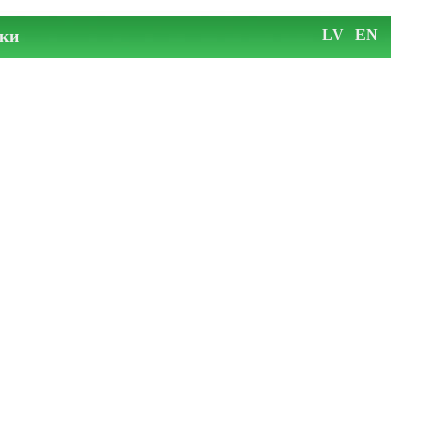
ки
LV
EN