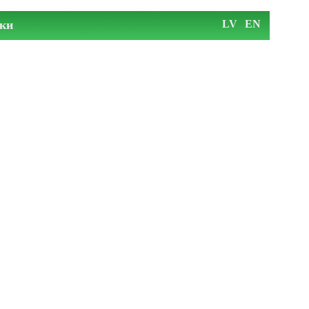
ки
LV
EN