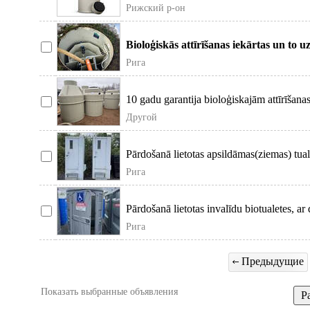
Biomax no ražotāja. P
Рижский р-он
Bioloģiskās attīrīšanas iekārtas un to u
attīrīšanas
Рига
10 gadu garantija bioloģiskajām attīrīšanas
Jaunākās paaud
Другой
Pārdošanā lietotas apsildāmas(ziemas) tua
Рига
Pārdošanā lietotas invalīdu biotualetes, ar
Рига
Предыдущие
Показать выбранные объявления