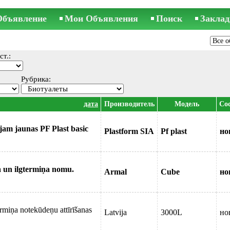
Объявление
Мои Объявления
Поиск
Заклад
ст.:
Рубрика:
дата
Производитель
Модель
Сос
ājam jaunas PF Plast basic
Plastform SIA
Pf plast
но
a un ilgtermiņa nomu.
Armal
Cube
но
termiņa notekūdeņu attīrīšanas
Latvija
3000L
но