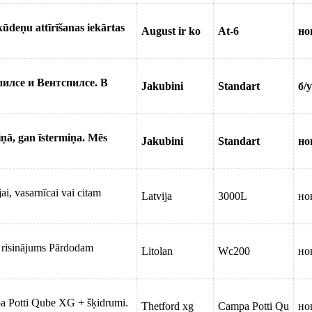
kūdeņu attīrīšanas iekārtas
August ir ko
At-6
но
илсе и Вентспилсе. В
Jakubini
Standart
б/у
ņā, gan īstermiņa. Mēs
Jakubini
Standart
но
ai, vasarnīcai vai citam
Latvija
3000L
но
ks risinājums Pārdodam
Litolan
Wc200
но
pa Potti Qube XG + šķidrumi.
Thetford xg
Campa Potti Qu
но