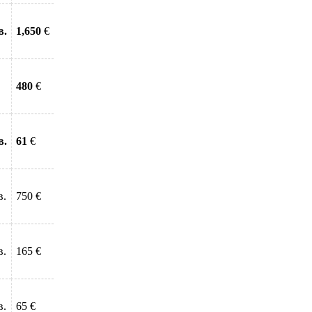
в.
1,650
€
480
€
в.
61
€
в.
750 €
в.
165 €
в.
65 €