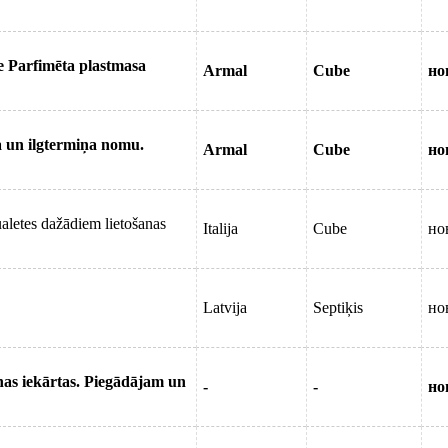
ne Parfimēta plastmasa
Armal
Cube
но
a un ilgtermiņa nomu.
Armal
Cube
но
ualetes dažādiem lietošanas
Italija
Cube
но
Latvija
Septiķis
но
nas iekārtas. Piegādājam un
-
-
но