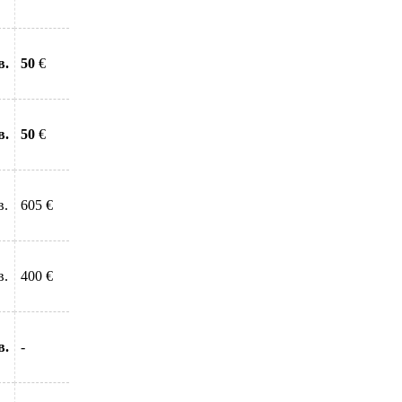
в.
50
€
в.
50
€
в.
605 €
в.
400 €
в.
-