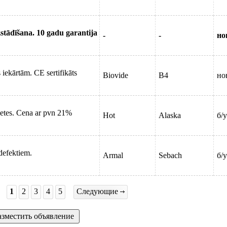
zstādīšana. 10 gadu garantija
-
-
но
 iekārtām. CE sertifikāts
Biovide
B4
но
letes. Cena ar pvn 21%
Hot
Alaska
б/у
 defektiem.
Armal
Sebach
б/у
1
2
3
4
5
Следующие