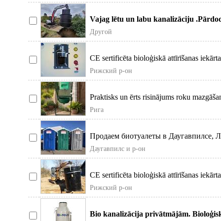
Vajag lētu un labu kanalizāciju .Pārd
attīrīšanas iekārtas
Другой
CE sertificēta bioloģiskā attīrīšanas iekārta
Рижский р-он
Praktisks un ērts risinājums roku mazgāšan
būvlaukumā, noli
Рига
Продаем биотуалеты в Даугавпилсе, Л
21%
Даугавпилс и р-он
CE sertificēta bioloģiskā attīrīšanas iekārta
Рижский р-он
Bio kanalizācija privātmājām. Bioloģisk