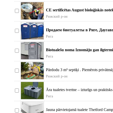
CE sertificētas August bioloģiskās note
Piedāvājam aug
Рижский р-он
Продаем биотуалеты в Риге, Даугавп
наличие разные модели и цвета
Рига
Biotualešu noma Iznomāju gan ilgtermi
veicam piegādi un uz
Рига
Pārdodu 3 m³ septiķi . Piemērots privātmāj
objektam. Izturīg
Рижский р-он
Āra tualetes tvertne – izturīgs un praktis
kvalitatīvu āra
Рига
Jauna pārvietojamā tualete Thetford Cam