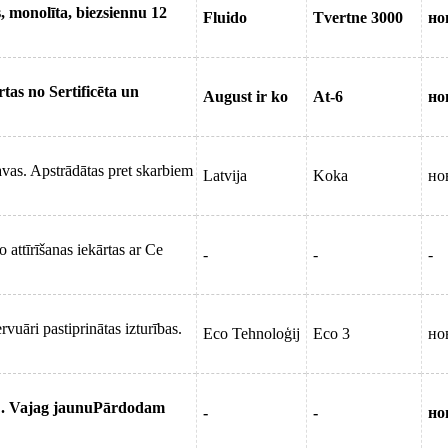
s, monolīta, biezsiennu 12
Fluido
Tvertne 3000
но
tas no Sertificēta un
August ir ko
At-6
но
avas. Apstrādātas pret skarbiem
Latvija
Koka
но
attīrīšanas iekārtas ar Ce
-
-
-
rvuāri pastiprinātas izturības.
Eco Tehnoloģij
Eco 3
но
nu . Vajag jaunuPārdodam
-
-
но