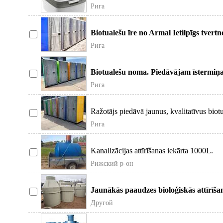
Pārdodu piln
Рига
Biotualešu īre no Armal Ietilpīgs tvert
Universāls izmērs
Рига
Biotualešu noma. Piedāvājam īstermiņ
Nodrošinām piegādi, uz
Рига
Ražotājs piedāvā jaunus, kvalitatīvus biot
apstākļiem Bi
Рига
Kanalizācijas attīrīšanas iekārta 1000L.
Рижский р-он
Jaunākās paaudzes bioloģiskās attīrīša
uzstādam. Izbūve
Другой