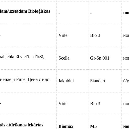
odam/uzstādām Bioloģiskās
-
-
но
.
Virte
Bio 3
но
ai jebkurā vietā – dārzā,
Scella
Gr-Sn 001
но
иепае и Риге. Цена с ндс
Jakubini
Standart
б/у
.
Virte
Bio 3
но
ās attīrīšanas iekārtas
Biomax
M5
но