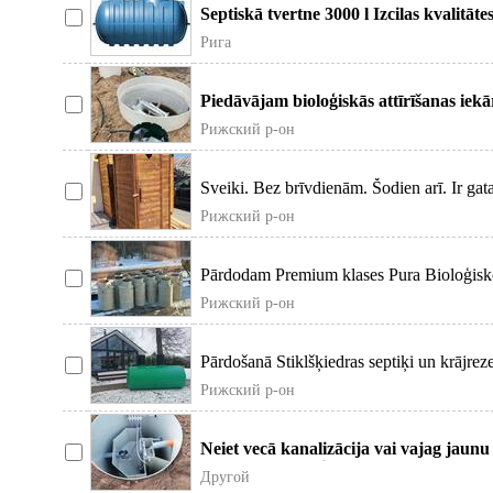
Septiskā tvertne 3000 l Izcilas kvalitāte
mm, slodzes izt
Рига
Piedāvājam bioloģiskās attīrīšanas iekār
pārbaudīta ražotāja "A
Рижский р-он
Sveiki. Bez brīvdienām. Šodien arī. Ir gat
laik
Рижский р-он
Pārdodam Premium klases Pura Bioloģisko 
sertifikātu un pi
Рижский р-он
Pārdošanā Stiklšķiedras septiķi un krājreze
Ražoti
Рижский р-он
Neiet vecā kanalizācija vai vajag jau
/uzstādām Bioloģiskās
Другой