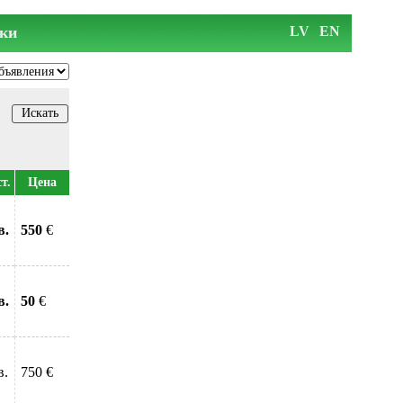
ки
LV
EN
т.
Цена
в.
550
€
в.
50
€
в.
750 €