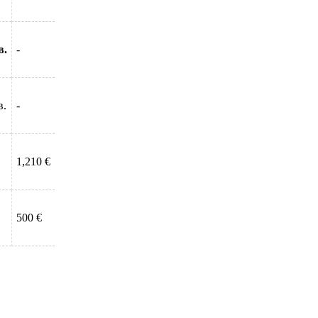
в.
-
в.
-
1,210 €
500 €