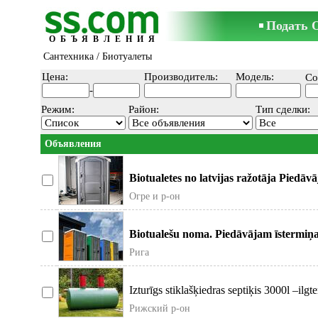
Подать 
ОБЪЯВЛЕНИЯ
Сантехника
/
Биотуалеты
Цена:
Производитель:
Модель:
Со
-
Режим:
Район:
Тип сделки:
Объявления
Biotualetes no latvijas ražotāja Piedāv
kabīnes, kas at
Огре и р-он
Biotualešu noma. Piedāvājam īstermiņ
Nodrošinām piegādi, uz
Рига
Izturīgs stiklašķiedras septiķis 3000l –ilg
risinājums
Рижский р-он