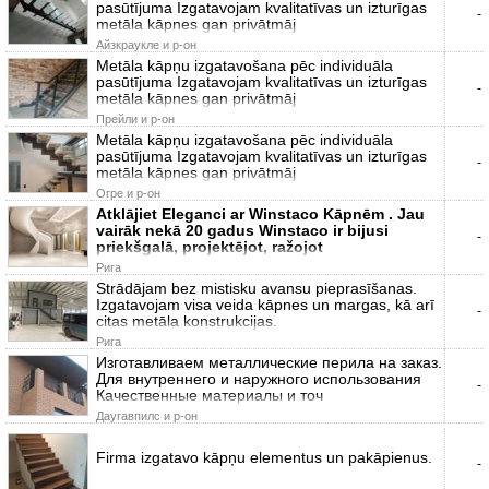
pasūtījuma Izgatavojam kvalitatīvas un izturīgas
-
metāla kāpnes gan privātmāj
Айзкраукле и р-он
Metāla kāpņu izgatavošana pēc individuāla
pasūtījuma Izgatavojam kvalitatīvas un izturīgas
-
metāla kāpnes gan privātmāj
Прейли и р-он
Metāla kāpņu izgatavošana pēc individuāla
pasūtījuma Izgatavojam kvalitatīvas un izturīgas
-
metāla kāpnes gan privātmāj
Огре и р-он
Atklājiet Eleganci ar Winstaco Kāpnēm . Jau
vairāk nekā 20 gadus Winstaco ir bijusi
-
priekšgalā, projektējot, ražojot
Рига
Strādājam bez mistisku avansu pieprasīšanas.
Izgatavojam visa veida kāpnes un margas, kā arī
-
citas metāla konstrukcijas.
Рига
Изготавливаем металлические перила на заказ.
Для внутреннего и наружного использования
-
Качественные материалы и точ
Даугавпилс и р-он
Firma izgatavo kāpņu elementus un pakāpienus.
-