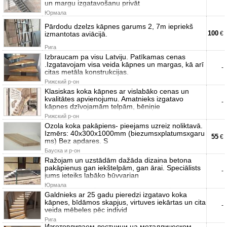
un margu izgatavošanu privāt
Юрмала
Pārdodu dzelzs kāpnes garums 2, 7m iepriekš
100
izmantotas aviācijā.
€
Рига
Izbraucam pa visu Latviju. Patīkamas cenas
.Izgatavojam visa veida kāpnes un margas, kā arī
-
citas metāla konstrukcijas.
Рижский р-он
Klasiskas koka kāpnes ar vislabāko cenas un
kvalitātes apvienojumu. Amatnieks izgatavo
-
kāpnes dzīvojamām telpām, bēniņie
Рижский р-он
Ozola koka pakāpiens- pieejams uzreiz noliktavā.
Izmērs: 40x300x1000mm (biezumsxplatumsxgaru
55
€
ms) Bez apdares. S
Бауска и р-он
Ražojam un uzstādām dažāda dizaina betona
pakāpienus gan iekštelpām, gan ārai. Speciālists
-
jums ieteiks labāko būvvarian
Юрмала
Galdnieks ar 25 gadu pieredzi izgatavo koka
kāpnes, bīdāmos skapjus, virtuves iekārtas un cita
-
veida mēbeles pēc individ
Рига
Изготовливаем лестници на металлическом