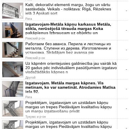
Kalti, dekoratīvi elementi margu, žogu un vārtu
sastāvdaļa. Veikals - noliktava: Rīgā, Rēzeknes
-
ielā 3 Apskati sort
Рига
Izgatavojam-Metāla kāpņu karkasus Metāla,
stikla, nerūsējošā tērauda margas Koka
-
pakāpienus Izbraucam uz objektu un
Рижский р-он
Работаем без аванса. Перила и лестницы из
металла. Ступени из дерева. Изготовление и
-
установка. Strādājam bez avansa pie
Рижский р-он
Uz kāpnēm orientejusies galdniecība jau vairāk kā
20 gadus pēc individuāliem pasūtījumiem izgatavo
-
visdažādākās kāpnes n
Другой
Izgatavojam. Metāla margas kāpnes. Vis
metinam, ko var sametināt. Atrodamies Matīsa
-
iela 92.
Рига
Projektējam, izgatavojam un uzstādam kāpņu
margas un trepes Piedāvājam kvalitatīvu kāpņu
-
un margu izgatavošanu privāt
Тукумс и р-он
Projektējam, izgatavojam un uzstādam kāpņu
margas un trepes Piedāvājam kvalitatīvu kāpņu
-