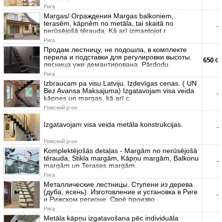
Рига
Margas/ Ограждения Margas balkoniem,
terasēm, kāpnēm no metāla, tai skaitā no
-
nerūsējošā tērauda, Kā arī izmantojot r
Рига
Продам лестницу, не подошла, в комплекте
перила и подставки для регулировки высоты.
650
€
лесница уже демантирована. Pārdodu
Рига
Izbraucam pa visu Latviju. Izdevīgas cenas. ( UN
Bez Avansa Maksajuma) Izgatavojam visa veida
-
kāpnes un margas, kā arī c
Рижский р-он
Izgatavojam visa veida metāla konstrukcijas.
-
Рижский р-он
Komplektējošās detaļas - Margām no nerūsējošā
tērauda, Stikla margām, Kāpņu margām, Balkonu
-
margām un Terases margām.
Рига
Металлические лестницы. Ступени из дерева
(дуба, ясень). Изготовление и установка в Риге
-
и Рижском регионе. Своё произво
Рига
Metāla kāpņu izgatavošana pēc individuāla