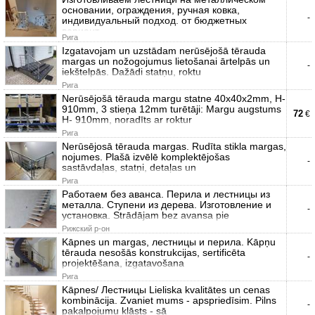
основании, ограждения, ручная ковка,
-
индивидуальный подход. от бюджетных
вариант
Рига
Izgatavojam un uzstādam nerūsējošā tērauda
margas un nožogojumus lietošanai ārtelpās un
-
iekštelpās. Dažādi statņu, roktu
Рига
Nerūsējošā tērauda margu statne 40x40x2mm, H-
910mm, 3 stieņa 12mm turētāji: Margu augstums
72
€
H- 910mm, noradīts ar roktur
Рига
Nerūsējosā tērauda margas. Rudīta stikla margas,
nojumes. Plašā izvēlē komplektējošas
-
sastāvdaļas, statņi, detaļas un
Рига
Работаем без аванса. Перила и лестницы из
металла. Ступени из дерева. Изготовление и
-
установка. Strādājam bez avansa pie
Рижский р-он
Kāpnes un margas, лестницы и перила. Kāpņu
tērauda nesošās konstrukcijas, sertificēta
-
projektēšana, izgatavošana
Рига
Kāpnes/ Лестницы Lieliska kvalitātes un cenas
kombinācija. Zvaniet mums - apspriedīsim. Pilns
-
pakalpojumu klāsts - sā