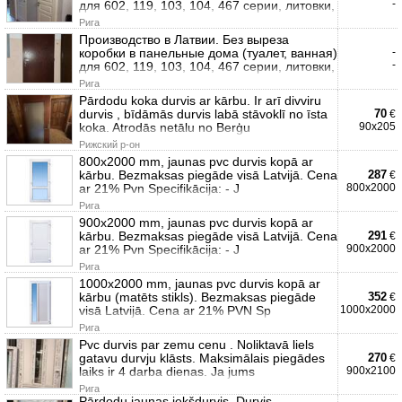
-
для 602, 119, 103, 104, 467 серии, литовки,
Рига
Производство в Латвии. Без выреза
коробки в панельные дома (туалет, ванная)
-
-
для 602, 119, 103, 104, 467 серии, литовки,
Рига
Pārdodu koka durvis ar kārbu. Ir arī divviru
durvis , bīdāmās durvis labā stāvoklī no īsta
70
€
koka. Atrodās netālu no Berģu
90x205
Рижский р-он
800x2000 mm, jaunas pvc durvis kopā ar
kārbu. Bezmaksas piegāde visā Latvijā. Cena
287
€
ar 21% Pvn Specifikācija: - J
800x2000
Рига
900x2000 mm, jaunas pvc durvis kopā ar
kārbu. Bezmaksas piegāde visā Latvijā. Cena
291
€
ar 21% Pvn Specifikācija: - J
900x2000
Рига
1000x2000 mm, jaunas pvc durvis kopā ar
kārbu (matēts stikls). Bezmaksas piegāde
352
€
visā Latvijā. Cena ar 21% PVN Sp
1000x2000
Рига
Pvc durvis par zemu cenu . Noliktavā liels
gatavu durvju klāsts. Maksimālais piegādes
270
€
laiks ir 4 darba dienas. Ja jums
900x2100
Рига
Pārdodu jaunas iekšdurvis. Durvis