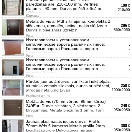
paredzētas ailei 210x100 mm. Vērtnes
100
€
platums - 90 mm. Durvis pelēkā krāsā ar
210x90
stiklojum
Юрмала
Metāla durvis ar Mdf siltinājumu, komplektā 2
slēdzenes, apmalēs, actiņa, nakts slēdzene.
286
€
Durvis ir pieejamas uzreiz n
860x2050
Рига
Изготавливаем и устанавливаем
металлические ворота различных типов:
-
Гаражные ворота Распашные ворота
-
Калитки Ворота
Рига
Изготавливаем и устанавливаем
металлические ворота различных типов:
-
Гаражные ворота Распашные ворота
-
Калитки Ворота
Рига
Pārdod jaunas ārdurvis, var likt arī iekštelpās,
alumīnija zemais slieksnis, durvis ar slēdzeni,
250
€
atrodas netālu no Līvān
1000x2000
Екабпилс и р-он
Metāla durvis (70mm vērtne, 95mm kārba)
249Eur. Durvis siltinātas, 2 slēdzenes, 2
249
€
blīvgumījas. Metāla biezums 1.5mm. Tum
950x2050
Рига
Jaunas plastmasas ieejas durvis. Profils
70mm Wds 6 kameras Metāls profilā 2mm
360
€
kvadrāt caurule Dekoratīvās nerūsē
950x2050