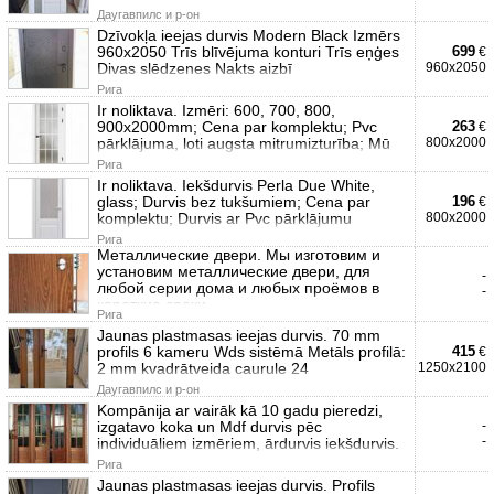
Даугавпилс и р-он
Dzīvokļa ieejas durvis Modern Black Izmērs
960x2050 Trīs blīvējuma konturi Trīs eņģes
699
€
Divas slēdzenes Nakts aizbī
960x2050
Рига
Ir noliktava. Izmēri: 600, 700, 800,
900x2000mm; Cena par komplektu; Pvc
263
€
pārklājuma, loti augsta mitrumizturība; Mū
800x2000
Рига
Ir noliktava. Iekšdurvis Perla Due White,
glass; Durvis bez tukšumiem; Cena par
196
€
komplektu; Durvis ar Pvc pārklājumu
800x2000
Рига
Металлические двери. Мы изготовим и
установим металлические двери, для
-
любой серии дома и любых проёмов в
-
короткие сроки
Рига
Jaunas plastmasas ieejas durvis. 70 mm
profils 6 kameru Wds sistēmā Metāls profilā:
415
€
2 mm kvadrātveida caurule 24
1250x2100
Даугавпилс и р-он
Kompānija ar vairāk kā 10 gadu pieredzi,
izgatavo koka un Mdf durvis pēc
-
-
individuāliem izmēriem, ārdurvis iekšdurvis.
Рига
Jaunas plastmasas ieejas durvis. Profils