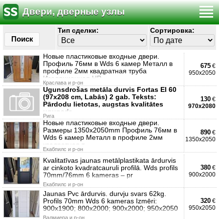
Двери, дверные узлы
Тип сделки:
Сортировка:
Поиск
Новые пластиковые входные двери.
Профиль 76мм в Wds 6 камер Металл в
675
€
профиле 2мм квадратная труба
950x2050
Изоляционная HP
Краславa и р-он
Ugunsdrošas metāla durvis Fortas EI 60
(97x208 cm, Labās) 2 gab. Teksts:
130
€
Pārdodu lietotas, augstas kvalitātes
970x2080
ugunsdr
Рига
Новые пластиковые входные двери.
Размеры 1350x2050mm Профиль 76мм в
890
€
Wds 6 камер Металл в профиле 2мм
1350x2050
квадратная т
Екабпилс и р-он
Kvalitatīvas jaunas metālplastikata ārdurvis
ar cinkoto kvadratcauruli profilā. Wds profils
380
€
70mm/76mm 6 kameras – pr
900x2000
Екабпилс и р-он
Jaunas Pvc ārdurvis. durvju svars 62kg.
Profils 70mm Wds 6 kameras Izmēri:
320
€
900x1900; 800x2000; 900x2000; 950x2050
950x2050
Валмиера и р-он