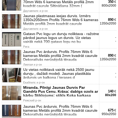
70mm Wds 6 kameras Metāls profilā 2mm
350
€
kvadrāt caurule Siltināšana 32mm (
800x2000
Даугавпилс и р-он
Jaunas plastmasas ieejas durvis. Izmērs
1350x2050mm Profils 76mm Wds 6 kameras
890
€
Metāls profilā 2mm kvadrāt caurule
1350x2050
Даугавпилс и р-он
Gatavo Pvc logu un durvju noliktava - ražotne
pārdod jaunus logus un durvis. Uz vietas
-
-
vairāk nekā 700 gatavo logu no bu
Рига
Jaunas Pvc ārdurvis. Profils 76mm Wds 6
kameras Metāls profilā 2mm kvadrāt caurule
890
€
Dekoratīvās nerūsējošā tērauda
1350x2050
Лиепая и р-он
Uz vietas noliktavā vairāk nekā 2500 jaunu
durvju , dažādi modeļi. Jaunas plastikāta
-
-
ārdurvis un balkona / terases d
Екабпилс и р-он
Miranda. Pilnīgi Jaunas Durvis Par
Gandrīz Pus Cenu. Krāsa: dabīgs ozols ar
140
€
kārbu Stiklojums: stikls Koka karkasa
80x200
Рижский р-он
Jaunas Pvc ārdurvis. Profils 76mm Wds 6
kameras Metāls profilā 2mm kvadrāt caurule
675
€
Dekoratīvās nerūsējošā tērauda
950x2050