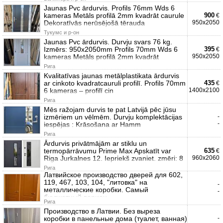
Jaunas Pvc ārdurvis. Profils 76mm Wds 6
kameras Metāls profilā 2mm kvadrāt caurule
900
€
Dekoratīvās nerūsējošā tērauda
950x2050
Тукумс и р-он
Jaunas Pvc ārdurvis. Durvju svars 76 kg.
Izmērs: 950x2050mm Profils 70mm Wds 6
395
€
kameras Metāls profilā 2mm kvadrāt
950x2050
Рига
Kvalitatīvas jaunas metālplastikata ārdurvis
ar cinkoto kvadratcauruli profilī. Profils 70mm
435
€
6 kameras – profilī cin
1400x2100
Рига
Mēs ražojam durvis te pat Latvijā pēc jūsu
izmēriem un vēlmēm. Durvju komplektācijas
-
-
iespējas : Krāsošana ar Hamm
Рига
Ārdurvis privātmājām ar stiklu un
termopārrāvumu Prime Max Apskatīt var
635
€
Riga Jurkalnes 12. Iepriekš zvaniet. zmēri: 8
960x2060
Рига
Латвийское производство дверей для 602,
119, 467, 103, 104, "литовка" на
-
металлические коробки. Самый
-
бюджетный вариан
Рига
Производство в Латвии. Без выреза
коробки в панельные дома (туалет, ванная)
-