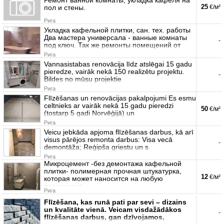
25
пол и стены.
€/м²
Рига
Укладка кафельной плитки, сан. тех. работы
Два мастера универсала - ванные комнаты
-
под ключ. Так же ремонты помещений от
Рига
Vannasistabas renovācija līdz atslēgai 15 gadu
pieredze, vairāk nekā 150 realizētu projektu.
-
Bildes no mūsu projektie
Рига
Flīzēšanas un renovācijas pakalpojumi Es esmu
celtnieks ar vairāk nekā 15 gadu pieredzi
50
€/м²
(tostarp 5 gadi Norvēģijā) un
Рига
Veicu jebkāda apjoma flīzēšanas darbus, kā arī
visus pārējos remonta darbus: Visa vecā
-
demontāža; Reģipša griestu un s
Рига
Микроцемент -без демонтажа кафельной
плитки- полимерная прочная штукатурка,
12
€/м²
которая может наносится на любую
поверхность
Рига
Flīzēšana, kas runā pati par sevi – dizains
un kvalitāte vienā. Veicam visdažādākos
-
flīzēšanas darbus, gan dzīvojamos,