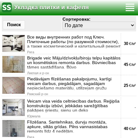
Укладка плитки и кафеля
Сортировка:
Поиск
Все виды внутренних работ под Ключ.
Плиточные работы (по разумной стоимости),
30
€/м²
а также косметический и капитальный ремонт
Рига
Brigade veic Māju/dzīvokļu/biroju telpu kapitālos
un kosmētiskos remonta darbus. Būvniecības
45
€/м²
tāmes sastādīšana. Būvo
Лиепая и р-он
Piedāvājam flīzēšanas pakalpojumu, kartīgi
veicam darbus, piegādājam, sagadājam
25
€/м²
nepieciešamo materiālu, utilizejam gružu
Рижский р-он
Veicam visa veida celtniecības darbus. Reģipša
konstrukciju izbūvi, jebkādas sarežģītības
-
pakāpes griestu, sienu un deko
Юрмала
Flīzēšana. Santehnikas, durvju montāźa,
apkure, siltās grīdas. Pilns vannasistabas
40
€/м²
remonts līdz 4 nedēļām.
Рига