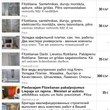
Flīzēšana. Santehnikas, durvju montāźa,
apkure, siltās grīdas. Pilns vannasistabas
30
€/м²
remonts līdz 4 nedēļām.
Рига
Flīzēšana, santehnikas, durvju, griestu,
elektroierīču montāža, sienu taisnošana, pilns
30
€/м²
vannas istabas remonts līdz 4 ne
Рига
Укладка кафельной плитки, сан. тех. работы
Два мастера универсала - ванные комнаты
-
под ключ. Так же ремонты помещений от
Рига
Flīzēšanas Darbi. Lieveņu flīzēšana. Pakāpienu
flīzēšana. Sienas un grīdas sagatavošana. Kā
35
€/м²
arī veicam krāsošanas darbus
Рижский р-он
Все виды внутренних работ под Ключ.
Укладка Плитки , Мазайка , быстро и
300
€/м²
Качественно, Шпаклёвка, Ламенат, Откосы ,
Штукат
Рига
Piedavajam Flizešanas pakalpojumus
Liepaja un rajona . Meistari ar aukstu
35
€
atbildibas sajutu un lielu precizitati . Flize
Лиепая и р-он
Бригада квалифицированных строителей
выполнит весь комплекс работ в Вашей
-