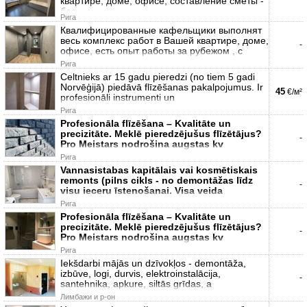
квартире, доме, офисе, составление сметы -
бес
Рига
Квалифицированные кафельщики выполнят
весь комплекс работ в Вашей квартире, доме,
-
офисе, есть опыт работы за рубежом , с
Рига
Celtnieks ar 15 gadu pieredzi (no tiem 5 gadi
Norvēģijā) piedāvā flīzēšanas pakalpojumus. Ir
45
€/м²
profesionāli instrumenti un
Рига
Profesionāla flīzēšana – Kvalitāte un
precizitāte. Meklē pieredzējušus flīzētājus?
-
Pro Meistars nodrošina augstas kv
Рига
Vannasistabas kapitālais vai kosmētiskais
remonts (pilns cikls - no demontāžas līdz
-
visu ieceru īstenošanai. Visa veida
Рига
Profesionāla flīzēšana – Kvalitāte un
precizitāte. Meklē pieredzējušus flīzētājus?
-
Pro Meistars nodrošina augstas kv
Рига
Iekšdarbi mājās un dzīvokļos - demontāža,
izbūve, logi, durvis, elektroinstalācija,
-
santehnika, apkure, siltās grīdas, a
Лимбажи и р-он