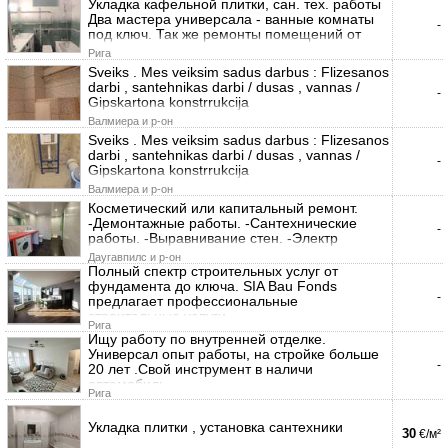
Укладка кафельной плитки, сан. тех. работы
Два мастера универсала - ванные комнаты
-
под ключ. Так же ремонты помещений от
Рига
Sveiks . Mes veiksim sadus darbus : Flizesanos
darbi , santehnikas darbi / dusas , vannas /
-
Gipskartona konstrrukcija
Валмиера и р-он
Sveiks . Mes veiksim sadus darbus : Flizesanos
darbi , santehnikas darbi / dusas , vannas /
-
Gipskartona konstrrukcija
Валмиера и р-он
Косметический или капитальный ремонт.
-Демонтажные работы. -Сантехнические
-
работы. -Выравнивание стен. -Электр
Даугавпилс и р-он
Полный спектр строительных услуг от
фундамента до ключа. SIA Bau Fonds
-
предлагает профессиональные
строительные услуги
Рига
Ищу работу по внутренней отделке.
Универсал опыт работы, на стройке больше
-
20 лет .Свой инструмент в наличи
автомобиль.
Рига
Укладка плитки , установка сантехники
30
€/м²