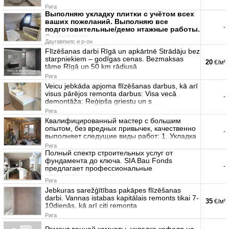
Рига
Выполняю укладку плитки с учётом всех
ваших пожеланий. Выполняю все
-
подготовительные/демо нтажные работы.
Составлени
Даугавпилс и р-он
Flīzēšanas darbi Rīgā un apkārtnē Strādāju bez
starpniekiem – godīgas cenas. Bezmaksas
20
€/м²
tāme Rīgā un 50 km rādiusā
Рига
Veicu jebkāda apjoma flīzēšanas darbus, kā arī
visus pārējos remonta darbus: Visa vecā
-
demontāža; Reģipša griestu un s
Рига
Квалифицированный мастер с большим
опытом, без вредных привычек, качественно
-
выполняет следущие виды работ: 1. Укладка
Рига
Полный спектр строительных услуг от
фундамента до ключа. SIA Bau Fonds
-
предлагает профессиональные
строительные услуги
Рига
Jebkuras sarežģītības pakāpes flīzēšanas
darbi. Vannas istabas kapitālais remonts tikai 7-
35
€/м²
10dienās, kā arī citi remonta
Рига
Ремонт ванной комнаты, укладка кафеля на