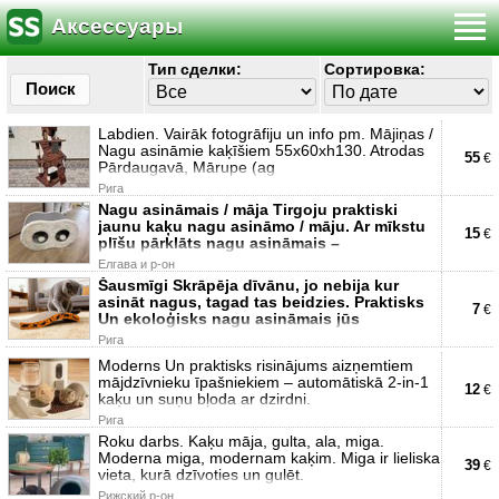
Аксессуары
Тип сделки:
Сортировка:
Поиск
Labdien. Vairāk fotogrāfiju un info pm. Mājiņas /
Nagu asināmie kaķīšiem 55x60xh130. Atrodas
55
€
Pārdaugavā, Mārupe (ag
Рига
Nagu asināmais / māja Tirgoju praktiski
jaunu kaķu nagu asināmo / māju. Ar mīkstu
15
€
plīšu pārklāts nagu asināmais –
Елгава и р-он
Šausmīgi Skrāpēja dīvānu, jo nebija kur
asināt nagus, tagad tas beidzies. Praktisks
7
€
Un ekoloģisks nagu asināmais jūs
Рига
Moderns Un praktisks risinājums aizņemtiem
mājdzīvnieku īpašniekiem – automātiskā 2-in-1
12
€
kaķu un suņu bļoda ar dzirdni.
Рига
Roku darbs. Kaķu māja, gulta, ala, miga.
Moderna miga, modernam kaķim. Miga ir lieliska
39
€
vieta, kurā dzīvoties un gulēt.
Рижский р-он