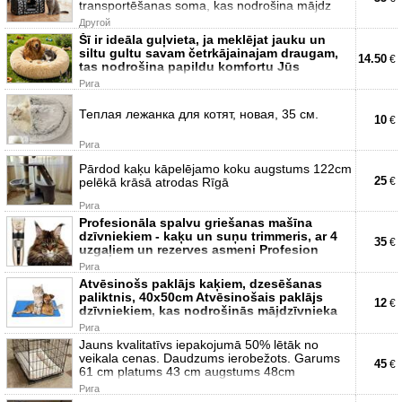
transportēšanas soma, kas nodrošina mājdz
Другой
Šī ir ideāla guļvieta, ja meklējat jauku un
siltu gultu savam četrkājainajam draugam,
14.50
€
tas nodrošina papildu komfortu Jūs
Рига
Теплая лежанка для котят, новая, 35 см.
10
€
Рига
Pārdod kaķu kāpelējamo koku augstums 122cm
25
pelēkā krāsā atrodas Rīgā
€
Рига
Profesionāla spalvu griešanas mašīna
dzīvniekiem - kaķu un suņu trimmeris, ar 4
35
€
uzgaļiem un rezerves asmeni Profesion
Рига
Atvēsinošs paklājs kaķiem, dzesēšanas
paliktnis, 40x50cm Atvēsinošais paklājs
12
€
dzīvniekiem, kas nodrošinās mājdzīvnieka
Рига
Jauns kvalitatīvs iepakojumā 50% lētāk no
veikala cenas. Daudzums ierobežots. Garums
45
€
61 cm platums 43 cm augstums 48cm
Рига