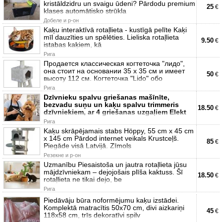
kristāldzidru un svaigu ūdeni? Pārdodu premium
25
€
klases automātisko strūkla
Добеле и р-он
Kaķu interaktīvā rotaļlieta - kustīgā pelīte Kaķi
mīl dauzīties un spēlēties. Lieliska rotaļlieta
9.50
€
istabas kaķiem, kā
Рига
Продается классическая когтеточка "лидо",
она стоит на основании 35 х 35 см и имеет
50
€
высоту 112 см. Когтеточка "Lido" обо
Рига
Dzīvnieku spalvu griešanas mašīnīte,
bezvadu suņu un kaķu spalvu trimmeris
18.50
€
dzīvniekiem, ar 4 griešanas uzgaļiem Elekt
Рига
Kaķu skrāpējamais stabs Höppy, 55 cm x 45 cm
x 145 cm Pārdod internet veikals Krustceļš.
85
€
Piegāde visā Latvijā. Zīmols
Резекне и р-он
Uzmanību Piesaistoša un jautra rotaļlieta jūsu
mājdzīvniekam – dejojošais plīša kaktuss. Šī
18.50
€
rotaļlieta ne tikai dejo, be
Рига
Piedāvāju būra noformējumu kaķu izstādei.
Komplektā matracītis 50x70 cm, divi aizkariņi
45
€
118x58 cm, trīs dekoratīvi spilv