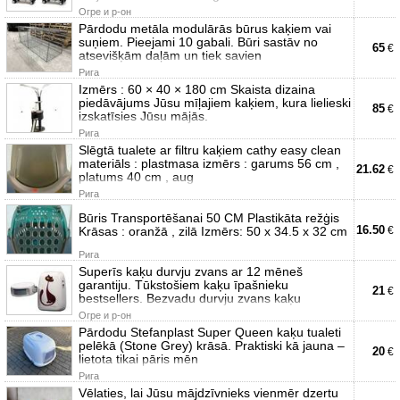
Огре и р-он
Pārdodu metāla modulārās būrus kaķiem vai
suņiem. Pieejami 10 gabali. Būri sastāv no
65
€
atsevišķām daļām un tiek savien
Рига
Izmērs : 60 × 40 × 180 cm Skaista dizaina
piedāvājums Jūsu mīļajiem kaķiem, kura lielieski
85
€
izskatīsies Jūsu mājās.
Рига
Slēgtā tualete ar filtru kaķiem cathy easy clean
materiāls : plastmasa izmērs : garums 56 cm ,
21.62
€
platums 40 cm , aug
Рига
Būris Transportēšanai 50 CM Plastikāta režģis
16.50
Krāsas : oranžā , zilā Izmērs: 50 х 34.5 х 32 cm
€
Рига
Superīs kaķu durvju zvans ar 12 mēneš
garantiju. Tūkstošiem kaķu īpašnieku
21
€
bestsellers. Bezvadu durvju zvans kaķu
Огре и р-он
Pārdodu Stefanplast Super Queen kaķu tualeti
pelēkā (Stone Grey) krāsā. Praktiski kā jauna –
20
€
lietota tikai pāris mēn
Рига
Vēlaties, lai Jūsu mājdzīvnieks vienmēr dzertu