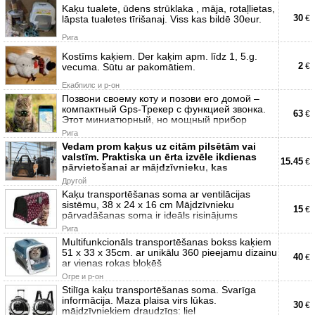
Kaķu tualete, ūdens strūklaka , māja, rotaļlietas,
30
lāpsta tualetes tīrišanaj. Viss kas bildē 30eur.
€
Рига
Kostīms kaķiem. Der kaķim apm. līdz 1, 5.g.
2
vecuma. Sūtu ar pakomātiem.
€
Екабпилс и р-он
Позвони своему коту и позови его домой –
компактный Gps-Трекер с функцией звонка.
63
€
Этот миниатюрный, но мощный прибор
Рига
Vedam prom kaķus uz citām pilsētām vai
valstīm. Praktiska un ērta izvēle ikdienas
15.45
€
pārvietošanai ar mājdzīvnieku, kas
Другой
Kaķu transportēšanas soma ar ventilācijas
sistēmu, 38 x 24 x 16 cm Mājdzīvnieku
15
€
pārvadāšanas soma ir ideāls risinājums
Рига
Multifunkcionāls transportēšanas bokss kaķiem
51 x 33 x 35cm. ar unikālu 360 pieejamu dizainu
40
€
ar vienas rokas bloķēš
Огре и р-он
Stilīga kaķu transportēšanas soma. Svarīga
informācija. Maza plaisa virs lūkas.
30
€
mājdzīvniekiem draudzīgs: liel