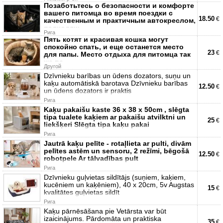
Позаботьтесь о безопасности и комфорте
вашего питомца во время поездки с
18.50
€
качественным и практичным автокреслом,
подходящ
Рига
Пять котят и красивая кошка могут
спокойно спать, и еще останется место
23
€
для папы. Место отдыха для питомца так
же ва
Другой
Dzīvnieku barības un ūdens dozators, suņu un
kaķu automātiskā barotava Dzīvnieku barības
12.50
€
un ūdens dozators ir praktis
Рига
Kaķu pakaišu kaste 36 x 38 x 50cm , slēgta
tipa tualete kaķiem ar pakaišu atvilktni un
25
€
liekšķeri Slēgta tipa kaķu pakai
Рига
Jautrā kaķu pelīte - rotaļlieta ar pulti, divām
pelītes astēm un sensoru, 2 režīmi, bēgošā
12.50
€
robotpele Ar tālvadības pult
Рига
Dzīvnieku guļvietas sildītājs (suņiem, kaķiem,
kucēniem un kaķēniem), 40 x 20cm, 5v Augstas
15
€
kvalitātes guļvietas sildīt
Рига
Kaķu pārnēsāšana pie Vetārsta var būt
izaicinājums. Pārdomāta un praktiska
35
€