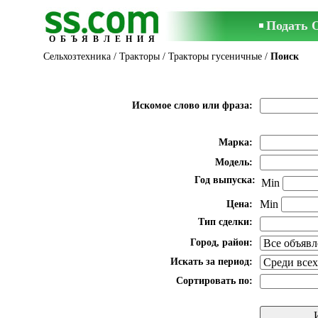
Подать 
ОБЪЯВЛЕНИЯ
Сельхозтехника
/
Тракторы
/
Тракторы гусеничные
/
Поиск
Искомое слово или фраза:
Марка:
Модель:
Год выпуска:
Min
Min
Цена:
Тип сделки:
Город, район:
Искать за период:
Сортировать по: