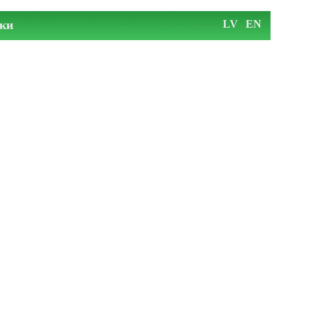
ки
LV
EN