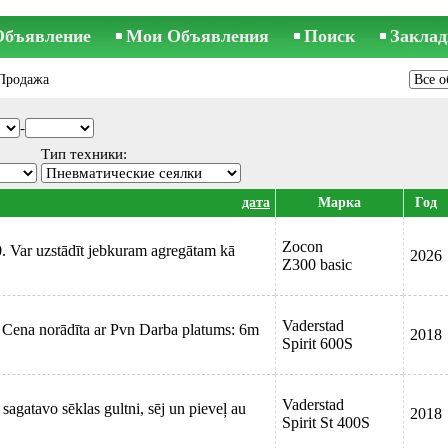
Объявление
Мои Объявления
Поиск
Заклад
Продажа
-
Тип техники:
дата
Марка
Год
Zocon
. Var uzstādīt jebkuram agregātam kā
2026
Z300 basic
Vaderstad
 Cena norādīta ar Pvn Darba platums: 6m
2018
Spirit 600S
Vaderstad
sagatavo sēklas gultni, sēj un pieveļ au
2018
Spirit St 400S