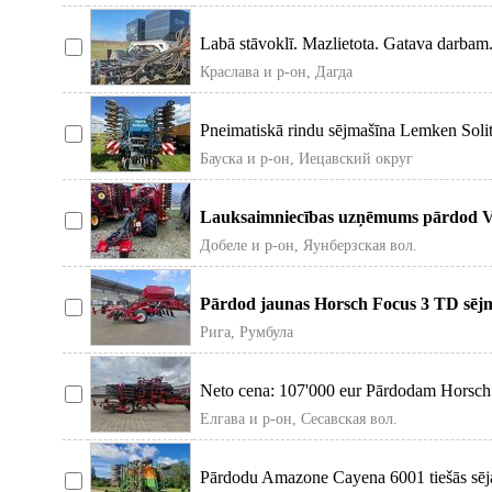
Labā stāvoklī. Mazlietota. Gatava darbam.
Краславa и р-он, Дагда
Pneimatiskā rindu sējmašīna Lemken Solita
Бауска и р-он, Иецавский округ
Lauksaimniecības uzņēmums pārdod Va
platums 8m, t
Добеле и р-он, Яунберзская вол.
Pārdod jaunas Horsch Focus 3 TD sējmaš
dar
Рига, Румбула
Neto cena: 107'000 eur Pārdodam Horsch 
ruden
Елгава и р-он, Сесавская вол.
Pārdodu Amazone Cayena 6001 tiešās sēja