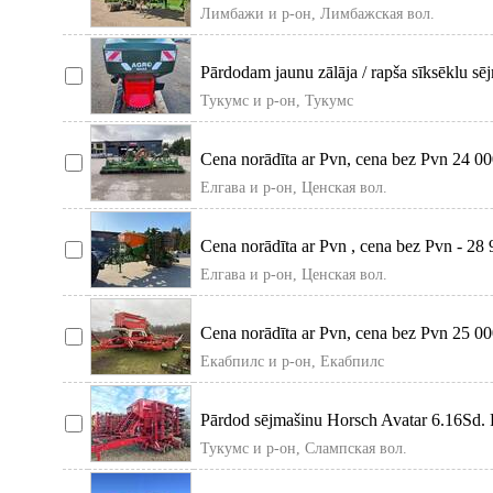
platu
Лимбажи и р-он, Лимбажская вол.
Pārdodam jaunu zālāja / rapša sīksēklu s
Тукумс и р-он, Тукумс
Cena norādīta ar Pvn, cena bez Pvn 24 00
Amazo
Елгава и р-он, Ценская вол.
Cena norādīta ar Pvn , cena bez Pvn - 2
6002
Елгава и р-он, Ценская вол.
Cena norādīta ar Pvn, cena bez Pvn 25 00
Terrasem
Екабпилс и р-он, Екабпилс
Pārdod sējmašinu Horsch Avatar 6.16Sd. R
ga
Тукумс и р-он, Слампская вол.