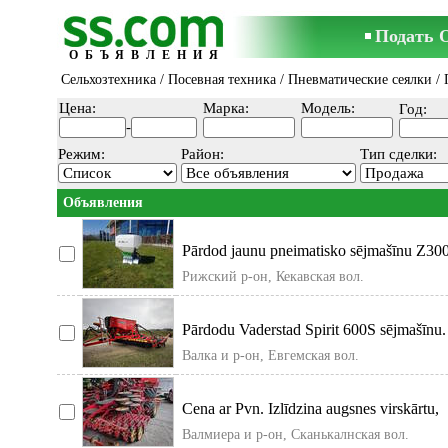
Подать 
ОБЪЯВЛЕНИЯ
Сельхозтехника
/
Посевная техника
/
Пневматические сеялки
/ 
Цена:
Марка:
Модель:
Год:
-
Режим:
Район:
Тип сделки:
Объявления
Pārdod jaunu pneimatisko sējmašīnu Z300
papildu
Рижский р-он, Кекавская вол.
Pārdodu Vaderstad Spirit 600S sējmašīnu.
Валка и р-он, Евгемская вол.
Cena ar Pvn. Izlīdzina augsnes virskārtu, 
Валмиера и р-он, Сканькалнская вол.