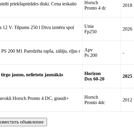
Horsch
inīti priekšapstrādes diski. Cena ieskaito
2018
Pronto 4 dc
Unia
ņa 12 V. Tilpums 250 l Divu izmēru spol
2026
Fp250
Apv
PS 200 M1 Paredzēta rapša, zālāju, eļļas r
-
Ps 200
Horizon
tirgo jaunu, nelietotu jaunākās
2025
Dsx 60-20
Horsch
tavokli Horsch Pronto 4 DC, graudi+
2012
Pronto 4dc