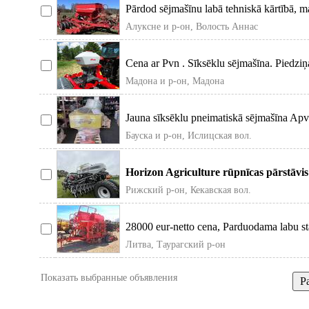
Pārdod sējmašīnu labā tehniskā kārtībā, ma
Алуксне и р-он, Волость Аннас
Cena ar Pvn . Sīksēklu sējmašīna. Piedzi
Мадона и р-он, Мадона
Jauna sīksēklu pneimatiskā sējmašīna Apv 
Бауска и р-он, Ислицская вол.
Horizon Agriculture rūpnīcas pārstāvis 
paaudzes Dsx
Рижский р-он, Кекавская вол.
28000 eur-netto cena, Parduodama labu s
meslojums
Литва, Таурагский р-он
Показать выбранные объявления