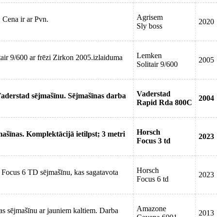
Agrisem
 Cena ir ar Pvn.
2020
Sly boss
Lemken
ir 9/600 ar frēzi Zirkon 2005.izlaiduma
2005
Solitair 9/600
Vaderstad
derstad sējmašīnu. Sējmašīnas darba
2004
Rapid Rda 800C
Horsch
īnas. Komplektācijā ietilpst; 3 metri
2023
Focus 3 td
Horsch
Focus 6 TD sējmašīnu, kas sagatavota
2023
Focus 6 td
Amazone
s sējmašīnu ar jauniem kaltiem. Darba
2013