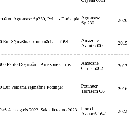
Cayena 6001
Agromasz
ējmašīnu Agromasz Sp230, Polija - Darba pla
2026
Sp 230
Amazone
0 Eur Sējmašīnas kombinācija ar frēzi
2015
Avant 6000
Amaozne
8 900 Pārdod Sējmašīnu Amazone Cirrus
2012
Cirrus 6002
Pottinger
0 Eur Velkamā sējmašīna Pottinger
2016
Terrasem C6
Horsch
ažošanas gads 2022. Sākta lietot no 2023.
2022
Avatar 6.16sd