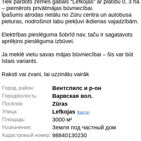
Tiek pārdots zemes gabals “Lefkojas” ar platību 0, 3 ha
– piemērots privātmājas būvniecībai.
Īpašums atrodas netālu no Zūru centra un autobusa
pieturas, nodrošinot labu piekļuvi ikdienas vajadzībām.
Elektrības pieslēguma šobrīd nav, taču ir sagatavots
aprēķins pieslēguma izbūvei.
Ja meklē vietu savas mājas būvniecībai – šis var būt
īstais variants.
Raksti vai zvani, lai uzzinātu vairāk
Вентспилс и р-он
Город, район:
Варвская вол.
Город/волость:
Zūras
Посёлок:
Lefkojas
Улица:
[
Карта
]
3000 м²
Площадь:
Земля под частный дом
Назначение:
98840130230
Кадастровый номер: