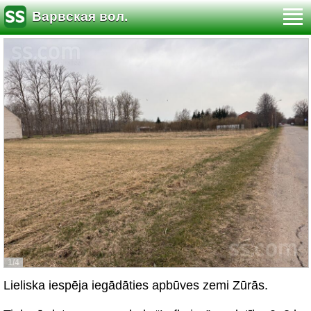
Варвская вол.
1/4
Lieliska iespēja iegādāties apbūves zemi Zūrās.