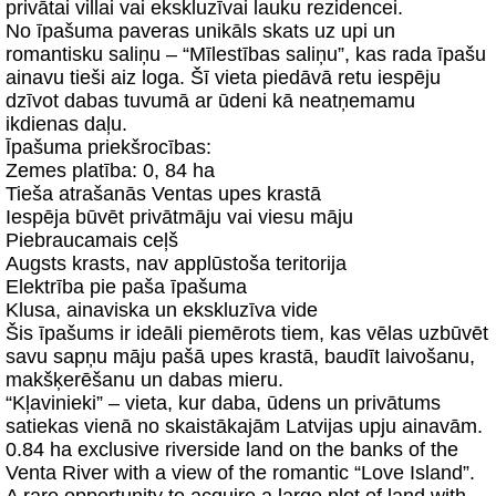
privātai villai vai ekskluzīvai lauku rezidencei.
No īpašuma paveras unikāls skats uz upi un
romantisku saliņu – “Mīlestības saliņu”, kas rada īpašu
ainavu tieši aiz loga. Šī vieta piedāvā retu iespēju
dzīvot dabas tuvumā ar ūdeni kā neatņemamu
ikdienas daļu.
Īpašuma priekšrocības:
Zemes platība: 0, 84 ha
Tieša atrašanās Ventas upes krastā
Iespēja būvēt privātmāju vai viesu māju
Piebraucamais ceļš
Augsts krasts, nav applūstoša teritorija
Elektrība pie paša īpašuma
Klusa, ainaviska un ekskluzīva vide
Šis īpašums ir ideāli piemērots tiem, kas vēlas uzbūvēt
savu sapņu māju pašā upes krastā, baudīt laivošanu,
makšķerēšanu un dabas mieru.
“Kļavinieki” – vieta, kur daba, ūdens un privātums
satiekas vienā no skaistākajām Latvijas upju ainavām.
0.84 ha exclusive riverside land on the banks of the
Venta River with a view of the romantic “Love Island”.