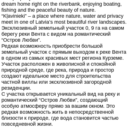
dream home right on the riverbank, enjoying boating,
fishing and the peaceful beauty of nature.
“Kļavinieki” – a place where nature, water and privacy
meet in one of Latvia’s most beautiful river landscapes.
Эксклюзивный земельный участок 0, 9 га на самом
берегу реки Вента с видом на романтический
“Остров Любви”.
Редкая возможность приобрести большой
земельный участок с прямым выходом к реке Вента
в одном из самых красивых мест региона Курземе.
Участок расположен в живописной и спокойной
природной среде, где река, природа и простор
создают идеальное место для строительства
частной виллы или эксклюзивной загородной
резиденции.
С участка открывается уникальный вид на реку и
романтический “Остров Любви”, создающий
особую атмосферу прямо за вашим окном. Это
редкая возможность жить в непосредственной
близости к природе, где вода становится частью
повседневной жизни.