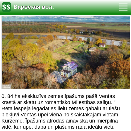
Варвская вол.
1/11
0, 84 ha ekskluzīvs zemes īpašums pašā Ventas
krastā ar skatu uz romantisko Mīlestības saliņu. ”
Reta iespēja iegādāties lielu zemes gabalu ar tiešu
piekļuvi Ventas upei vienā no skaistākajām vietām
Kurzemē. Īpašums atrodas ainaviskā un mierpilnā
vidē, kur upe, daba un plašums rada ideālu vietu