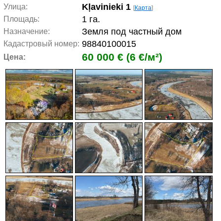
Kļavinieki 1
Улица:
[
Карта
]
1 га.
Площадь:
Земля под частный дом
Назначение:
98840100015
Кадастровый номер:
60 000 € (6 €/м²)
Цена: