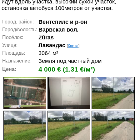
идут вдоль участка, высокий сухой участок,
остановка автобуса 100метров от участка.
Вентспилс и р-он
Город, район:
Варвская вол.
Город/волость:
Zūras
Посёлок:
Лавандас
Улица:
[
Карта
]
3064 м²
Площадь:
Земля под частный дом
Назначение:
4 000 € (1.31 €/м²)
Цена: