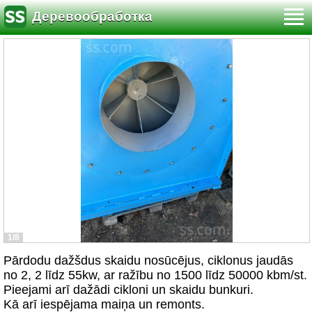
Деревообработка
1/8
Pārdodu dažšdus skaidu nosūcējus, ciklonus jaudās
no 2, 2 līdz 55kw, ar ražību no 1500 līdz 50000 kbm/st.
Pieejami arī dažādi cikloni un skaidu bunkuri.
Kā arī iespējama maiņa un remonts.