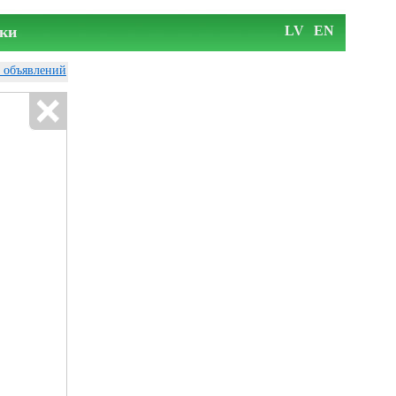
ки
LV
EN
у объявлений