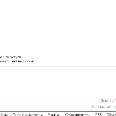
а или услуги.
плат, даже частичных.
Дата: 14.
Уникальных пр
айлы
|
Связь с редактором
|
Реклама
|
Сотрудничество
|
RSS
| Объявл