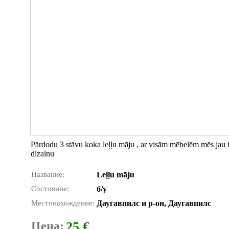
Pārdodu 3 stāvu koka leļļu māju , ar visām mēbelēm mēs jau i
dizainu
Название:
Leļļu māju
Состояние:
б/у
Местонахождение:
Даугавпилс и р-он, Даугавпилс
Цена:
25 €