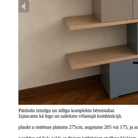
Pārdodu izturīgu un stilīgu komplektu bērnistabai.
Izjaucams kā lego un saliekms vēlamajā kombinācijā.
plaukt u sistēmas platums 275cm, augstums 205 vai 175, ja au