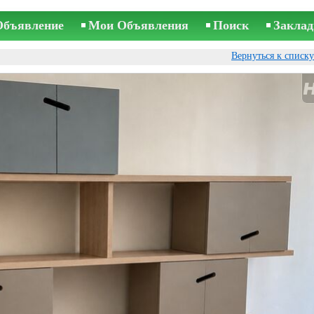
Объявление
Мои Объявления
Поиск
Заклад
Вернуться к списк