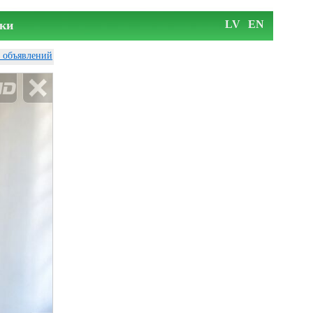
ки
LV
EN
у объявлений