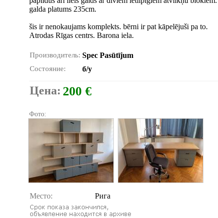
papildus arī liels galds ar diviem ietilpīgiem atvilkņu blokiem.
galda platums 235cm.
šis ir nenokaujams komplekts. bērni ir pat kāpelējuši pa to.
Atrodas Rīgas centrs. Barona iela.
Производитель:
Spec Pasūtījum
Состояние:
б/у
Цена:
200 €
Фото:
Место:
Рига