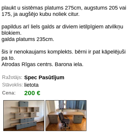
plaukt u sistēmas platums 275cm, augstums 205 vai
175, ja augšējo kubu noliek citur.
papildus arī liels galds ar diviem ietilpīgiem atvilkņu
blokiem.
galda platums 235cm.
šis ir nenokaujams komplekts. bērni ir pat kāpelējuši
pa to.
Atrodas Rīgas centrs. Barona iela.
Spec Pasūtījum
Ražotājs:
lietota
Stāvoklis:
200 €
Cena: