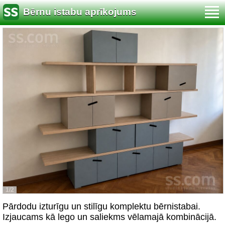
Bērnu istabu aprīkojums
1/2
Pārdodu izturīgu un stilīgu komplektu bērnistabai.
Izjaucams kā lego un saliekms vēlamajā kombinācijā.