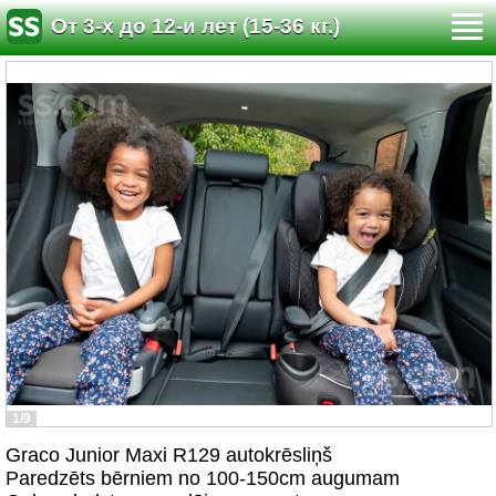
От 3-х до 12-и лет (15-36 кг.)
1/9
Graco Junior Maxi R129 autokrēsliņš
Paredzēts bērniem no 100-150cm augumam