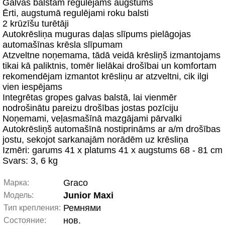
Galvas balstam regulējams augstums
Ērti, augstumā regulējami roku balsti
2 krūzīšu turētāji
Autokrēsliņa muguras daļas slīpums pielāgojas
automašīnas krēsla slīpumam
Atzveltne noņemama, tādā veidā krēsliņš izmantojams
tikai kā paliktnis, tomēr lielākai drošībai un komfortam
rekomendējam izmantot krēsliņu ar atzveltni, cik ilgi
vien iespējams
Integrētas gropes galvas balstā, lai vienmēr
nodrošinātu pareizu drošības jostas pozīciju
Noņemami, veļasmašīnā mazgājami pārvalki
Autokrēsliņš automašīnā nostiprināms ar a/m drošības
jostu, sekojot sarkanajām norādēm uz krēsliņa
Izmēri: garums 41 x platums 41 x augstums 68 - 81 cm
Svars: 3, 6 kg
Graco
Марка:
Junior Maxi
Модель:
Ремнями
Тип крепления:
нов.
Состояние: