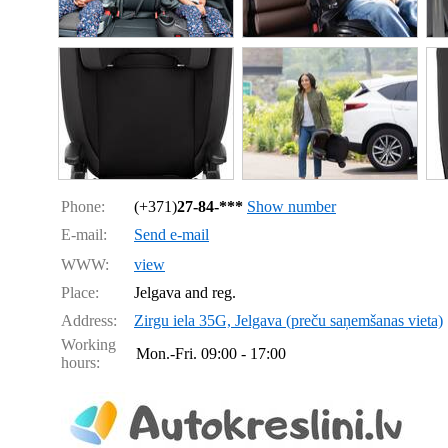
Phone:
(+371)
27-84-***
Show number
E-mail:
Send e-mail
WWW:
view
Place:
Jelgava and reg.
Address:
Zirgu iela 35G, Jelgava (preču saņemšanas vieta)
Working
Mon.-Fri.
09:00 - 17:00
hours: