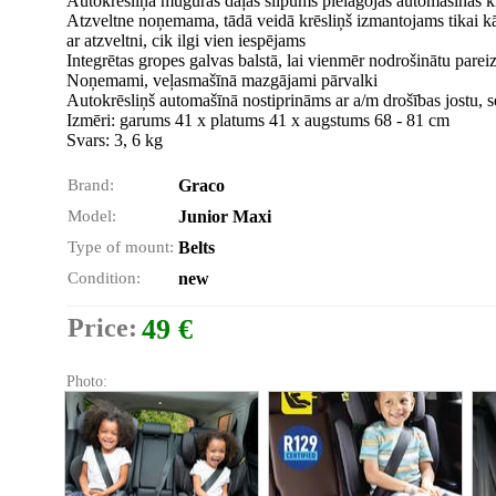
Autokrēsliņa muguras daļas slīpums pielāgojas automašīnas 
Atzveltne noņemama, tādā veidā krēsliņš izmantojams tikai kā
ar atzveltni, cik ilgi vien iespējams
Integrētas gropes galvas balstā, lai vienmēr nodrošinātu pareiz
Noņemami, veļasmašīnā mazgājami pārvalki
Autokrēsliņš automašīnā nostiprināms ar a/m drošības jostu, 
Izmēri: garums 41 x platums 41 x augstums 68 - 81 cm
Svars: 3, 6 kg
Brand:
Graco
Model:
Junior Maxi
Type of mount:
Belts
Condition:
new
Price:
49 €
Photo: