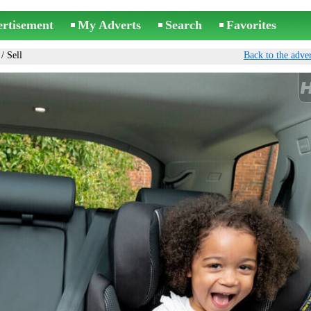
ertisement
My Adverts
Search
Favorites
/ Sell
Back to the adver