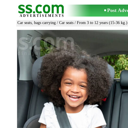
Post Adv
ADVERTISEMENTS
Car seats, bags carrying
/
Car seats
/
From 3 to 12 years (15-36 kg.)