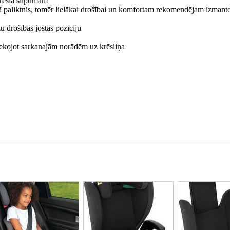
krēsla slīpumam
 paliktnis, tomēr lielākai drošībai un komfortam rekomendējam izmanto
u drošības jostas pozīciju
sekojot sarkanajām norādēm uz krēsliņa