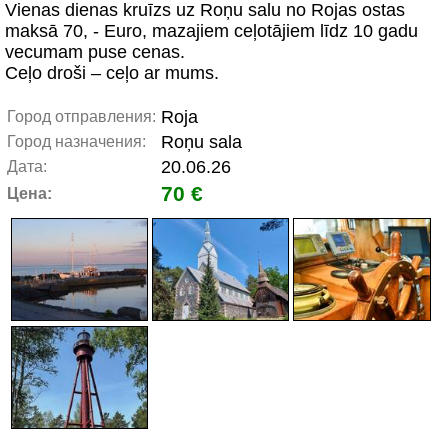
Vienas dienas kruīzs uz Roņu salu no Rojas ostas
maksā 70, - Euro, mazajiem ceļotājiem līdz 10 gadu
vecumam puse cenas.
Ceļo droši – ceļo ar mums.
Roja
Город отправления:
Roņu sala
Город назначения:
20.06.26
Дата:
70 €
Цена: