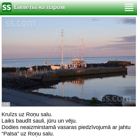
Билеты на паром
1/4
Kruīzs uz Roņu salu.
Laiks baudīt sauli, jūru un vēju.
Dodies neaizmirstamā vasaras piedzīvojumā ar jahtu
“Palsa” uz Roņu salu.