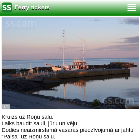
Ferry tickets
1/4
Kruīzs uz Roņu salu.
Laiks baudīt sauli, jūru un vēju.
Dodies neaizmirstamā vasaras piedzīvojumā ar jahtu
“Palsa” uz Roņu salu.