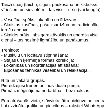
Taiczi cuaņ (taichi), cigun, paukošana un kikbokss
vīriešiem un sievietēm – tas viss ir u-šu (vai kungfu).
- Veselība, spēks, lokanība un līdzsvars;
- Skaistas kustības, pašaizsardzība un tradicionālo
ieroču apguve;
- Skaidrs prāts, labs garastāvoklis un enerģija visai
dienai – tas nozīmē ilgmūžību un panākumus.
Treniņos:
- Muskuļu un locītavu stiprināšana;
- Stājas un ķermeņa formas korekcija;
- Lokanības un koordinācijas attīstīšana;
- Elpošanas tehnikas veselībai un relaksācijai.
Rīta un vakara grupas.
Pieredzējuši treneri un individuāla pieeja.
Pirmā izmēģinājuma nodarbība – bez maksas.
Ērta atrašanās vieta, stāvvieta, ātra piekļuve no centra.
Lai uzzinātu grafiku un pieteiktos – rakstiet WhatsApp.