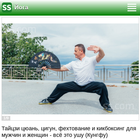
Йога
1/9
Тайцзи цюань, цигун, фехтование и кикбоксинг для
мужчин и женщин - всё это ушу (Кунгфу)