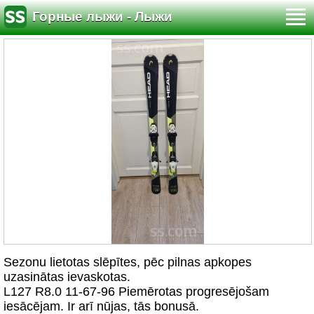
Горные лыжи - Лыжи
Sezonu lietotas slēpītes, pēc pilnas apkopes
uzasinātas ievaskotas.
L127 R8.0 11-67-96 Piemērotas progresējošam
iesācējam. Ir arī nūjas, tās bonusā.