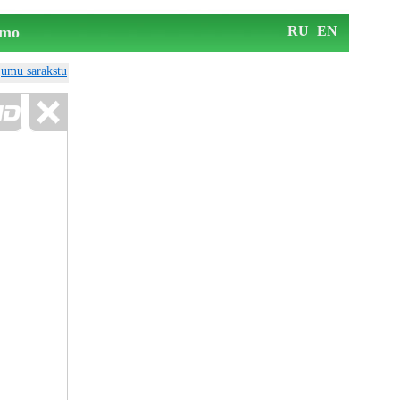
mo
RU
EN
ājumu sarakstu