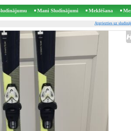
 Sludinājumu
Mani Sludinājumi
Meklēšana
Me
Atgriezties uz sludin