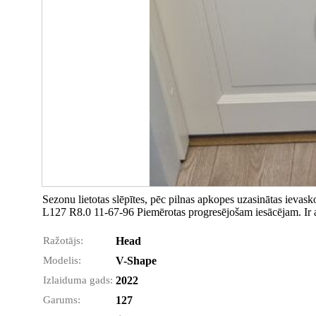
Sezonu lietotas slēpītes, pēc pilnas apkopes uzasinātas ievask
L127 R8.0 11-67-96 Piemērotas progresējošam iesācējam. Ir ar
Ražotājs:
Head
Modelis:
V-Shape
Izlaiduma gads:
2022
Garums:
127