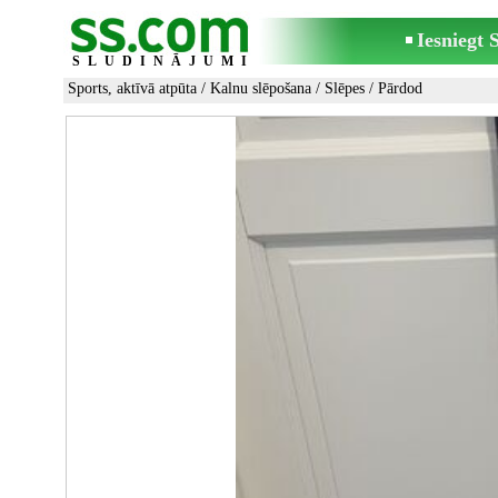
Iesniegt
SLUDINĀJUMI
Sports, aktīvā atpūta
/
Kalnu slēpošana
/
Slēpes
/ Pārdod