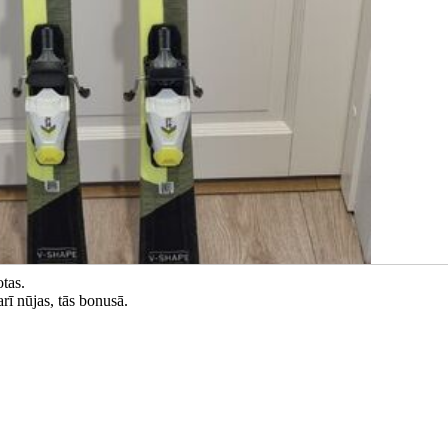
otas.
ī nūjas, tās bonusā.