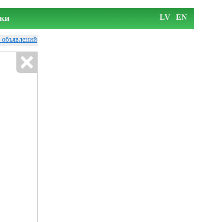
ки
LV
EN
у объявлений