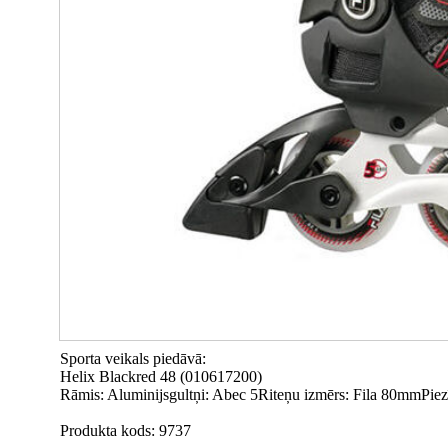
Sporta veikals piedāvā:
Helix Blackred 48 (010617200)
Rāmis: Aluminijsgultņi: Abec 5Riteņu izmērs: Fila 80mmPiezīm
Produkta kods: 9737