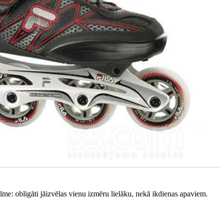
e: obligāti jāizvēlas vienu izmēru lielāku, nekā ikdienas apaviem.